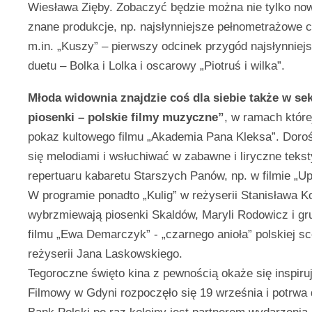
Wiesława Zięby. Zobaczyć będzie można nie tylko nowe
znane produkcje, np. najsłynniejsze pełnometrażowe c
m.in. „Kuszy” – pierwszy odcinek przygód najsłynnie
duetu – Bolka i Lolka i oscarowy „Piotruś i wilka”.
Młoda widownia znajdzie coś dla siebie także w se
piosenki – polskie filmy muzyczne”
, w ramach które
pokaz kultowego filmu „Akademia Pana Kleksa”. Doro
się melodiami i wsłuchiwać w zabawne i liryczne teks
repertuaru kabaretu Starszych Panów, np. w filmie „U
W programie ponadto „Kulig” w reżyserii Stanisława 
wybrzmiewają piosenki Skaldów, Maryli Rodowicz i gru
filmu „Ewa Demarczyk” - „czarnego anioła” polskiej sc
reżyserii Jana Laskowskiego.
Tegoroczne święto kina z pewnością okaże się inspiruj
Filmowy w Gdyni rozpoczęło się 19 września i potrwa