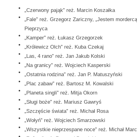
„Czerwony pająk” reż. Marcin Koszałka
„Fale” reż. Grzegorz Zariczny, „Jestem mordercą
Pieprzyca
„Kamper” reż. Łukasz Grzegorzek
„Królewicz Olch” reż. Kuba Czekaj
„Las, 4 rano” reż. Jan Jakub Kolski
„Na granicy” reż. Wojciech Kasperski
„Ostatnia rodzina” reż. Jan P. Matuszyński
„Plac zabaw” reż. Bartosz M. Kowalski
„Planeta singli” reż. Mitja Okorn
„Sługi boże” reż. Mariusz Gawryś
„Szczęście świata” reż. Michał Rosa
„Wołyń” reż. Wojciech Smarzowski
„Wszystkie nieprzespane noce” reż. Michał Mar