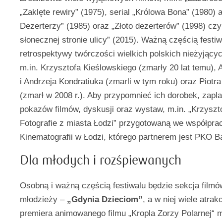
„Zaklęte rewiry” (1975), serial „Królowa Bona” (1980) 
Dezerterzy” (1985) oraz „Złoto dezerterów” (1998) czy
słonecznej stronie ulicy” (2015). Ważną częścią festi
retrospektywy twórczości wielkich polskich nieżyjący
m.in. Krzysztofa Kieślowskiego (zmarły 20 lat temu),
i Andrzeja Kondratiuka (zmarli w tym roku) oraz Piotr
(zmarł w 2008 r.). Aby przypomnieć ich dorobek, zapl
pokazów filmów, dyskusji oraz wystaw, m.in. „Krzyszto
Fotografie z miasta Łodzi” przygotowaną we współpr
Kinematografii w Łodzi, którego partnerem jest PKO B
Dla młodych i rozśpiewanych
Osobną i ważną częścią festiwalu będzie sekcja filmów
młodzieży –
„Gdynia Dzieciom”
, a w niej wiele atrakc
premiera animowanego filmu „Kropla Zorzy Polarnej“ 