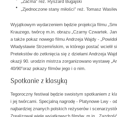
„Zaćma” reż. Ryszard Bugajski
„Zjednoczone stany miłości” reż. Tomasz Wasile
Wyjątkowym wydarzeniem będzie projekcja filmu „Smo
Krauzego, twórcę m.in. obrazu „Czarny Czwartek. Jan
a także pokaz nowego filmu Andrzeja Wajdy - „Powido
Władysławie Strzemińskim, w którego postać wcielił s
Pretekstów do zetknięcia się z dziełami Andrzeja Wajd
okazji 90. urodzin mistrza zorganizowano wystawę „A
40/90”oraz pokazy filmów jego i o nim.
Spotkanie z klasyką
Tegoroczny festiwal będzie swoistym spotkaniem z kla
i jej twórcami. Specjalną nagrodę - Platynowe Lwy - o
najbardziej znanych polskich reżyserów i scenarzyst
Zrealizował wiele wyjątkowych filmów, m.in. „Zazdroś