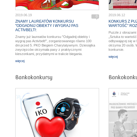
2019.06.19
2019.06.12
0
ZNAMY LAUREATÓW KONKURSU
KONKURS Z PUZ
"ODGADNIJ OBIEKTY I WYGRAJ PAS
WARTOŚĆ” ROZ
ACTIVBELT!:
Puzzle z obrazami 
Znamy już laureatów konkursu "Odgadnij obiekty i
„Sztuka to wartość
wygraj pas Activbelt!", zorganizowanego równo 100
odbywającej się 
dni przed 5. PKO Biegiem Charytatywnym. Dziesiątka
otrzyma 20 osób. 
zwycięzców otrzymała pasy z praktycznymi
konkursie.
kieszonkami, przydatnymi w trakcie biegania.
więcej
więcej
Bankokonkursy
Bankokonk