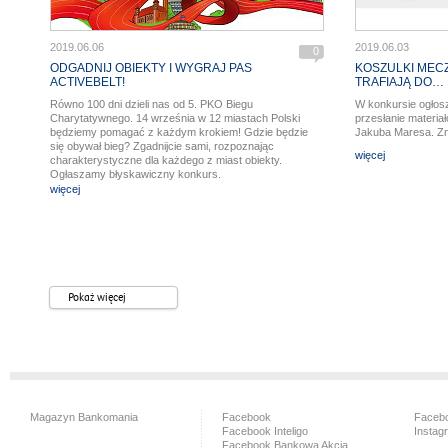
2019.06.06
2019.06.03
0
ODGADNIJ OBIEKTY I WYGRAJ PAS
KOSZULKI MEC
ACTIVEBELT!
TRAFIAJĄ DO…
Równo 100 dni dzieli nas od 5. PKO Biegu
W konkursie ogłosz
Charytatywnego. 14 września w 12 miastach Polski
przesłanie materia
będziemy pomagać z każdym krokiem! Gdzie będzie
Jakuba Maresa. Z
się obywał bieg? Zgadnijcie sami, rozpoznając
więcej
charakterystyczne dla każdego z miast obiekty.
Ogłaszamy błyskawiczny konkurs.
więcej
Pokaż więcej
Magazyn Bankomania
Facebook
Facebo
Facebook Inteligo
Instag
Facebook Bankowa Akcja