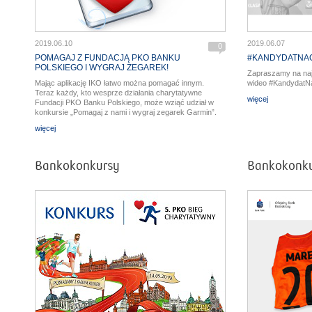
2019.06.10
2019.06.07
0
POMAGAJ Z FUNDACJĄ PKO BANKU
#KANDYDATNAG
POLSKIEGO I WYGRAJ ZEGAREK!
Zapraszamy na na
Mając aplikację IKO łatwo można pomagać innym.
wideo #KandydatN
Teraz każdy, kto wesprze działania charytatywne
więcej
Fundacji PKO Banku Polskiego, może wziąć udział w
konkursie „Pomagaj z nami i wygraj zegarek Garmin”.
więcej
Bankokonkursy
Bankokonk