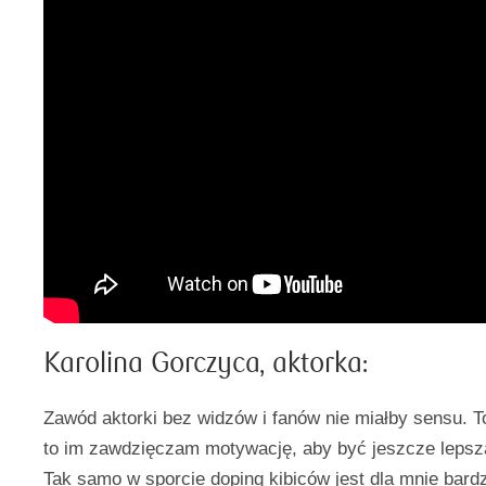
Karolina Gorczyca, aktorka:
Zawód aktorki bez widzów i fanów nie miałby sensu. To
to im zawdzięczam motywację, aby być jeszcze lepszą
Tak samo w sporcie doping kibiców jest dla mnie bar