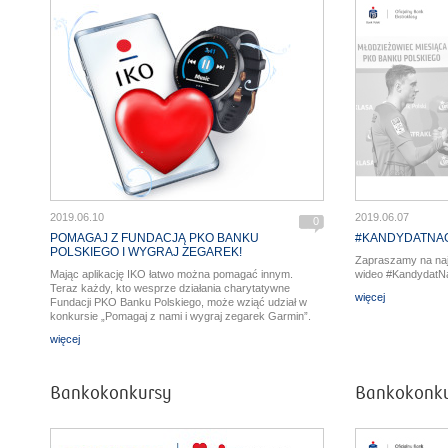
2019.06.10
2019.06.07
0
POMAGAJ Z FUNDACJĄ PKO BANKU
#KANDYDATNAG
POLSKIEGO I WYGRAJ ZEGAREK!
Zapraszamy na na
Mając aplikację IKO łatwo można pomagać innym.
wideo #KandydatN
Teraz każdy, kto wesprze działania charytatywne
więcej
Fundacji PKO Banku Polskiego, może wziąć udział w
konkursie „Pomagaj z nami i wygraj zegarek Garmin”.
więcej
Bankokonkursy
Bankokonk