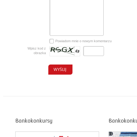
Powiadom mnie o nowym komentarzu
Wpisz kod z
obrazka
Bankokonkursy
Bankokonk