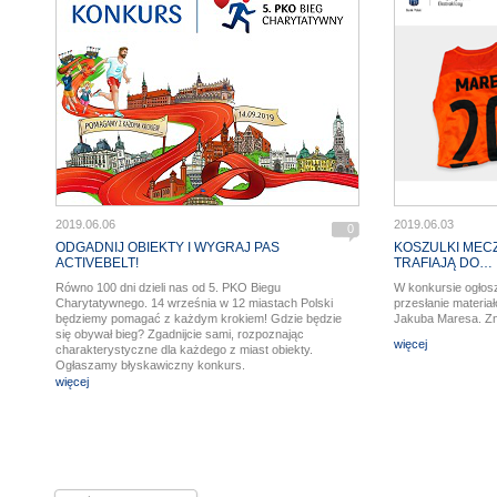
2019.06.06
2019.06.03
0
ODGADNIJ OBIEKTY I WYGRAJ PAS
KOSZULKI MEC
ACTIVEBELT!
TRAFIAJĄ DO…
Równo 100 dni dzieli nas od 5. PKO Biegu
W konkursie ogłosz
Charytatywnego. 14 września w 12 miastach Polski
przesłanie materia
będziemy pomagać z każdym krokiem! Gdzie będzie
Jakuba Maresa. Z
się obywał bieg? Zgadnijcie sami, rozpoznając
więcej
charakterystyczne dla każdego z miast obiekty.
Ogłaszamy błyskawiczny konkurs.
więcej