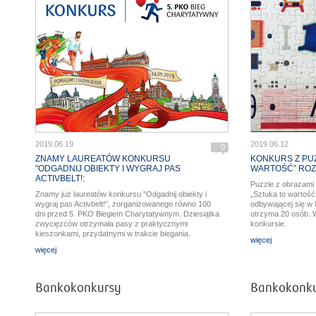
2019.06.19
2019.06.12
0
ZNAMY LAUREATÓW KONKURSU
KONKURS Z PUZ
"ODGADNIJ OBIEKTY I WYGRAJ PAS
WARTOŚĆ” ROZ
ACTIVBELT!:
Puzzle z obrazami 
Znamy już laureatów konkursu "Odgadnij obiekty i
„Sztuka to wartość
wygraj pas Activbelt!", zorganizowanego równo 100
odbywającej się 
dni przed 5. PKO Biegiem Charytatywnym. Dziesiątka
otrzyma 20 osób. 
zwycięzców otrzymała pasy z praktycznymi
konkursie.
kieszonkami, przydatnymi w trakcie biegania.
więcej
więcej
Bankokonkursy
Bankokonk