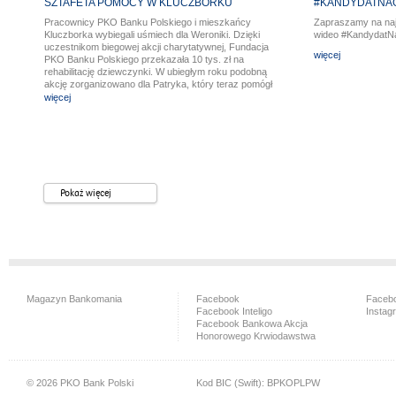
SZTAFETA POMOCY W KLUCZBORKU
#KANDYDATNAG
Pracownicy PKO Banku Polskiego i mieszkańcy
Zapraszamy na na
Kluczborka wybiegali uśmiech dla Weroniki. Dzięki
wideo #KandydatN
uczestnikom biegowej akcji charytatywnej, Fundacja
więcej
PKO Banku Polskiego przekazała 10 tys. zł na
rehabilitację dziewczynki. W ubiegłym roku podobną
akcję zorganizowano dla Patryka, który teraz pomógł
Weronice.
więcej
Pokaż więcej
Magazyn Bankomania
Facebook
Facebo
Facebook Inteligo
Instag
Facebook Bankowa Akcja
Honorowego Krwiodawstwa
© 2026 PKO Bank Polski
Kod BIC (Swift): BPKOPLPW