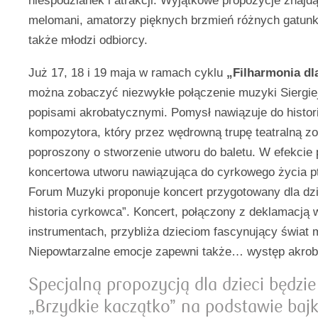
niespodzianek i atrakcji. Wyjątkowe propozycje znajdą
melomani, amatorzy pięknych brzmień różnych gatun
także młodzi odbiorcy.
Już 17, 18 i 19 maja w ramach cyklu
„Filharmonia dl
można zobaczyć niezwykłe połączenie muzyki Siergi
popisami akrobatycznymi. Pomysł nawiązuje do histori
kompozytora, który przez wędrowną trupę teatralną zo
poproszony o stworzenie utworu do baletu. W efekcie 
koncertowa utworu nawiązująca do cyrkowego życia p
Forum Muzyki proponuje koncert przygotowany dla dzie
historia cyrkowca”. Koncert, połączony z deklamacją 
instrumentach, przybliża dzieciom fascynujący świat 
Niepowtarzalne emocje zapewni także… występ akrob
Specjalną propozycją dla dzieci będzie
„Brzydkie kaczątko” na podstawie bajk