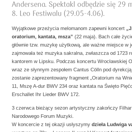
Andersena. Spektakl odbędzie się 29 
8. Leo Festiwalu (29.05-4.06).
Wyjątkowe przeżycia melomanom zapewni koncert
„J
oratorium, kantata, msza”
(22 maja). Bach całe życ
głównie tzw. muzykę użytkową, ale ważne miejsce w j
zajmowała też muzyka sakralna, zwłaszcza od 1723 ro
kantorem w Lipsku. Podczas koncertu Wrocławskiej O
wraz ze słynnym zespołem Cantus Cölln pod dyrekcją
zostanie zaprezentowany fragment „Oratorium na Wn
11, Mszę A-dur BWV 234 oraz kantata na Święto Pięćd
Erschallet Ihr Lieder BWV 172.
3 czerwca bieżący sezon artystyczny zakończy Filh
Narodowego Forum Muzyki.
W koncercie z tej okazji usłyszymy
dzieła Ludwiga 