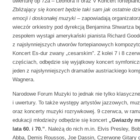
uwerturę op 72a – Leonora II oraz V Koncert fortepian
Zbliżający się koncert będzie taki sam jak ostatnie dz
emocji i doskonałej muzyki
– zapowiadają organizator
wieczór orkiestry pod dyrekcją Benjamina Shwartza b
zespołem wystąpi amerykański pianista Richard Good
z najsłynniejszych utworów fortepianowych kompozytor
Koncert Es-dur zwany „cesarskim”. Z kolei 7 i 8 czer
częściach, odbędzie się wyjątkowy koncert symfoniczny
jeden z najsłynniejszych dramatów austriackiego ko
Wagnera.
Narodowe Forum Muzyki to jednak nie tylko klasyczne
i uwertury. To także występy artystów jazzowych, muz
oraz koncerty muzyki rozrywkowej. 9 czerwca, w ra
edukacji młodzieży odbędzie się koncert
„Gwiazdy mu
lata 60. i 70.”
. Należą do nich m.in. Elvis Presley, Bo
Abba, Demis Roussos, Joe Dassin, Czerwone Gitary cz