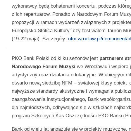
wykonawcy będą bohaterami koncertu, podczas które
z ich repertuarów. Ponadto w Narodowym Forum Muzy
propozycji w ramach wydarzeń związanych z projekt
Europejska Stolica Kultury” czy festiwalem Tauron Mu
(19-22 maja). Szczegóły:
nfm.wroclaw.pl/component/n
PKO Bank Polski od kilku sezonów jest
partnerem st
Narodowego Forum Muzyki
we Wrocławiu i wspiera 
artystyczny oraz działania edukacyjne. W ubiegłym r
otwarto nową siedzibę NFM – światowej klasy obiekt k
najwyższe standardy akustyczne i wymagania publicz
zaangażowania instytucjonalnego, Bank współorganiz
dla najmłodszych, odbywające się w szkołach najbar
program Szkolnych Kas Oszczędności PKO Banku Pol
Bank od wielu lat angażuje się w projekty muzyczne,