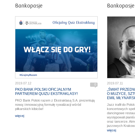
Bankopasje
Bankopasje
2019.07.12
2019.07.11
0
PKO BANK POLSKI OFICJALNYM
„ŚWIAT PRZEDW
PARTNEREM QUIZU EKSTRAKLASY!
O MUZYCE, SZT
EMIL MŁYNARS
PKO Bank Polski razem z Ekstraklasą S.A. prezentują
nową i innowacyjną formułę rywalizacji wśród
Jazz trafił do Pols
piłkarskich kibiców!
koncertowych speł
dancingowe restaur
więcej
występowali pianiśc
oraz tancerze. At
jazzowych Krakow
przywołuje podcz
więcej
Młynarski-Masecki