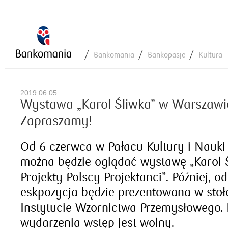
Bankomania
Bankopasje
Kultura
2019.06.05
Wystawa „Karol Śliwka” w Warszawi
Zapraszamy!
Od 6 czerwca w Pałacu Kultury i Nauk
można będzie oglądać wystawę „Karol Ś
Projekty Polscy Projektanci”. Później, o
eskpozycja będzie prezentowana w sto
Instytucie Wzornictwa Przemysłowego.
wydarzenia wstęp jest wolny.