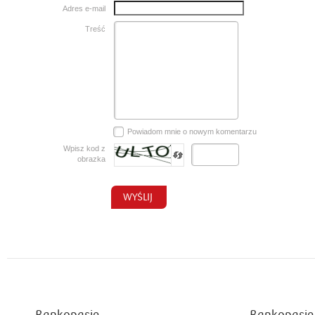
Adres e-mail
Treść
Powiadom mnie o nowym komentarzu
Wpisz kod z
obrazka