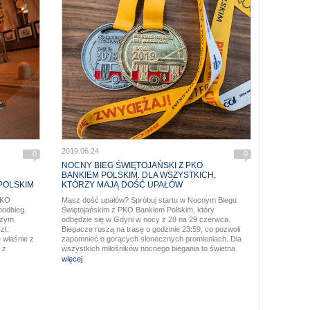
2019.06.24
0
0
NOCNY BIEG ŚWIĘTOJAŃSKI Z PKO
BANKIEM POLSKIM. DLA WSZYSTKICH,
POLSKIM
KTÓRZY MAJĄ DOŚĆ UPAŁÓW
PKO
Masz dość upałów? Spróbuj startu w Nocnym Biegu
podbieg.
Świętojańskim z PKO Bankiem Polskim, który
szym
odbędzie się w Gdyni w nocy z 28 na 29 czerwca.
zł.
Biegacze ruszą na trasę o godzinie 23:59, co pozwoli
 właśnie z
zapomnieć o gorących słonecznych promieniach. Dla
 z
wszystkich miłośników nocnego biegania to świetna
anizatorem
propozycja na początek lata.
więcej
9 czerwca.