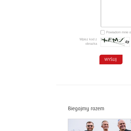
Powiadom mnie 
Wpisz kod z
obrazka
Biegajmy razem