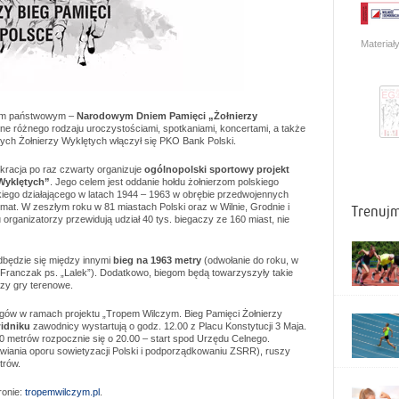
Materiał
tem państwowym –
Narodowym Dniem Pamięci „Żołnierzy
ne różnego rodzaju uroczystościami, spotkaniami, koncertami, a także
ych Żołnierzy Wyklętych włączył się PKO Bank Polski.
kracja po raz czwarty organizuje
ogólnopolski sportowy projekt
Wyklętych”
. Jego celem jest oddanie hołdu żołnierzom polskiego
iego działającego w latach 1944 – 1963 w obrębie przedwojennych
mat. W zeszłym roku w 81 miastach Polski oraz w Wilnie, Grodnie i
Trenuj
 organizatorzy przewidują udział 40 tys. biegaczy ze 160 miast, nie
dbędzie się między innymi
bieg na 1963 metry
(odwołanie do roku, w
f Franczak ps. „Lalek”). Dodatkowo, biegom będą towarzyszyły takie
czy gry terenowe.
gów w ramach projektu „Tropem Wilczym. Bieg Pamięci Żołnierzy
idniku
zawodnicy wystartują o godz. 12.00 z Placu Konstytucji 3 Maja.
00 metrów rozpocznie się o 20.00 – start spod Urzędu Celnego.
awiania oporu sowietyzacji Polski i podporządkowaniu ZSRR), ruszy
trów.
ronie:
tropemwilczym.pl
.