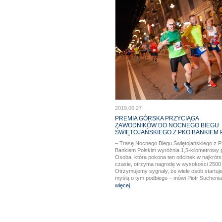
2019.06.27
PREMIA GÓRSKA PRZYCIĄGA
ZAWODNIKÓW DO NOCNEGO BIEGU
ŚWIĘTOJAŃSKIEGO Z PKO BANKIEM 
– Trasę Nocnego Biegu Świętojańskiego z 
Bankiem Polskim wyróżnia 1,5-kilometrowy 
Osoba, która pokona ten odcinek w najkrót
czasie, otrzyma nagrodę w wysokości 2500 
Otrzymujemy sygnały, że wiele osób startuje
myślą o tym podbiegu – mówi Piotr Suchenia
Gdyńskiego Centrum Sportu, które jest org
więcej
zawodów, zaplanowanych na noc z 28 na 2