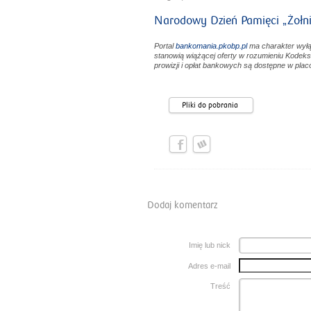
Narodowy Dzień Pamięci „Żołni
Portal
bankomania.pkobp.pl
ma charakter wyłą
stanowią wiążącej oferty w rozumieniu Kodeks
prowizji i opłat bankowych są dostępne w pla
Pliki do pobrania
Dodaj komentarz
Imię lub nick
Adres e-mail
Treść