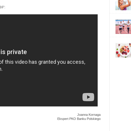
16”:
Joanna Kornaga
Ekspert PKO Banku Polskiego