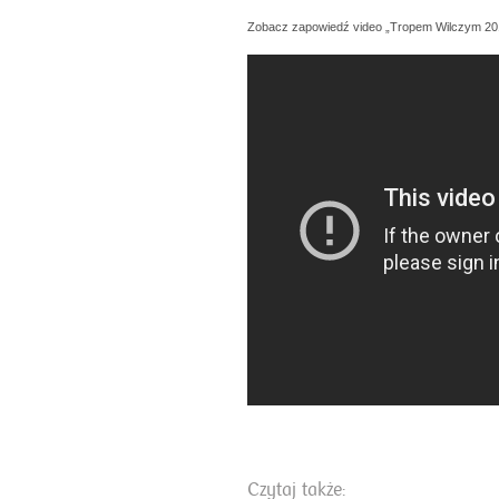
Zobacz zapowiedź video „Tropem Wilczym 20
Czytaj także: