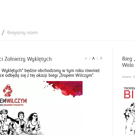
Biegajmy razem
A
Bieg 
i Żołnierzy Wyklętych
A
A
|
|
Wola
y Wyklętych” będzie obchodzony w tym roku również
ce odbędą się z tej okazji biegi „Tropem Wilczym”.
dodano: 2