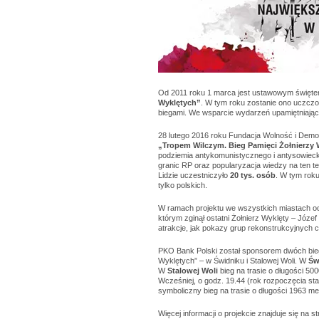
Od 2011 roku 1 marca jest ustawowym świę
Wyklętych”
. W tym roku zostanie ono uczczo
biegami. We wsparcie wydarzeń upamiętniając
28 lutego 2016 roku Fundacja Wolność i Demo
„Tropem Wilczym. Bieg Pamięci Żołnierzy 
podziemia antykomunistycznego i antysowieck
granic RP oraz popularyzacja wiedzy na ten te
Lidzie uczestniczyło
20 tys. osób
. W tym roku
tylko polskich.
W ramach projektu we wszystkich miastach o
którym zginął ostatni Żołnierz Wyklęty – Józe
atrakcje, jak pokazy grup rekonstrukcyjnych 
PKO Bank Polski został sponsorem dwóch bie
Wyklętych” – w Świdniku i Stalowej Woli. W
Św
W
Stalowej Woli
bieg na trasie o długości 50
Wcześniej, o godz. 19.44 (rok rozpoczęcia st
symboliczny bieg na trasie o długości 1963 me
Więcej informacji o projekcie znajduje się na st