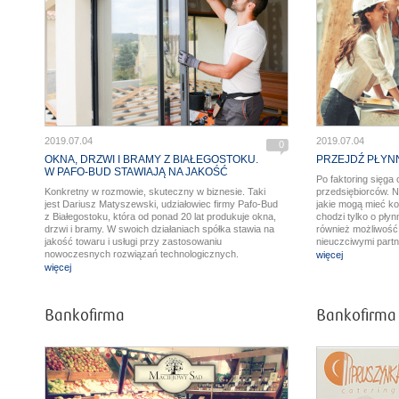
2019.07.04
2019.07.04
0
OKNA, DRZWI I BRAMY Z BIAŁEGOSTOKU.
PRZEJDŹ PŁYN
W PAFO-BUD STAWIAJĄ NA JAKOŚĆ
Po faktoring sięga
Konkretny w rozmowie, skuteczny w biznesie. Taki
przedsiębiorców. 
jest Dariusz Matyszewski, udziałowiec firmy Pafo-Bud
jakie mogą mieć ko
z Białegostoku, która od ponad 20 lat produkuje okna,
chodzi tylko o płyn
drzwi i bramy. W swoich działaniach spółka stawia na
również możliwość
jakość towaru i usługi przy zastosowaniu
nieuczciwymi partn
nowoczesnych rozwiązań technologicznych.
przed rozpoczęcie
więcej
więcej
Bankofirma
Bankofirma