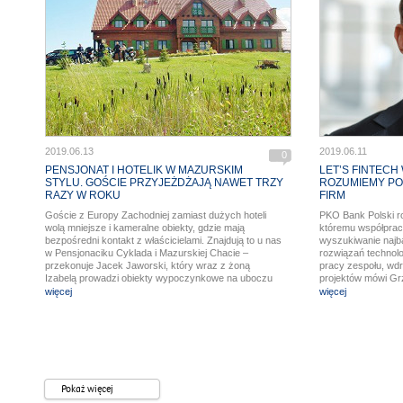
2019.06.13
2019.06.11
0
PENSJONAT I HOTELIK W MAZURSKIM
LET’S FINTECH
STYLU. GOŚCIE PRZYJEŻDŻAJĄ NAWET TRZY
ROZUMIEMY P
RAZY W ROKU
FIRM
Goście z Europy Zachodniej zamiast dużych hoteli
PKO Bank Polski roz
wolą mniejsze i kameralne obiekty, gdzie mają
któremu współpracu
bezpośredni kontakt z właścicielami. Znajdują to u nas
wyszukiwanie najb
w Pensjonaciku Cyklada i Mazurskiej Chacie –
rozwiązań technol
przekonuje Jacek Jaworski, który wraz z żoną
pracy zespołu, wdr
Izabelą prowadzi obiekty wypoczynkowe na uboczu
projektów mówi Grz
Mikołajek w okolicach Jeziora Mikołajskiego.
Innowacji w PKO B
więcej
więcej
Małżeństwo przygotowuje właśnie Pawilon SPA z
sauną i jacuzzi, bo ciągle chce rozwijać ofertę dla
turystów.
Pokaż więcej