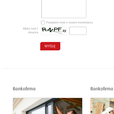
Powiadom mnie o nowym komentarzu
Wpisz kod z
obrazka
Bankofirma
Bankofirma