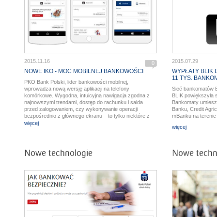
2015.11.16
2015.07.29
0
NOWE IKO - MOC MOBILNEJ BANKOWOŚCI
WYPŁATY BLIK
11 TYS. BANK
PKO Bank Polski, lider bankowości mobilnej,
wprowadza nową wersję aplikacji na telefony
Sieć bankomatów E
komórkowe. Wygodna, intuicyjna nawigacja zgodna z
BLIK powiększyła s
najnowszymi trendami, dostęp do rachunku i salda
Bankomaty umieszc
przed zalogowaniem, czy wykonywanie operacji
Banku, Credit Agri
bezpośrednio z głównego ekranu – to tylko niektóre z
mBanku na terenie c
jej zalet. Użytkownicy IKO zyskują dostęp do pełnej
więcej
więcej
bankowości za pośrednictwem telefonu. Obecnie z
aplikacji mobilnej Banku korzysta ponad 370 tysięcy
osób.
Nowe technologie
Nowe techn