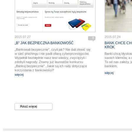
2015.07.27
2015.07.24
0
„B” JAK BEZPIECZNA BANKOWOŚĆ
BANK CHCE CH
KROK
„Bankowali bezpiecznie”, czyli jak? Nie dali złowić się
w sieć phishingu i nie padli ofiarą cyberprzestępców.
Banki chcą błyska
Wypełnili bezbłędnie nasz test wiedzy, zwyciężyli i
swoich klientów, a
zdobyli nagrody. Znamy już laureatów konkursu
To od nas zależy, 
„Bankuj bezpiecznie”. Jakie są ich rady dotyczące
bankiem.
korzystania z bankowości?
więcej
więcej
Pokaż więcej