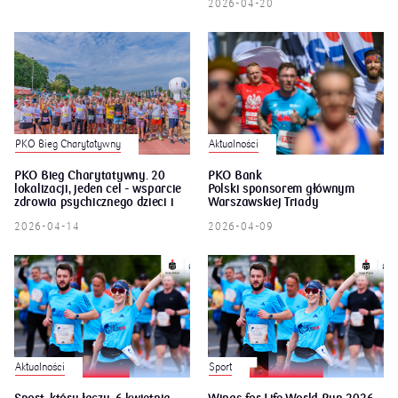
2026-04-20
PKO Bieg Charytatywny
Aktualności
PKO Bieg Charytatywny. 20
PKO Bank
lokalizacji, jeden cel - wsparcie
Polski sponsorem głównym
zdrowia psychicznego dzieci i
Warszawskiej Triady
młodzieży
Biegowej. Korzyści dla klientów.
2026-04-14
2026-04-09
Aktualności
Sport