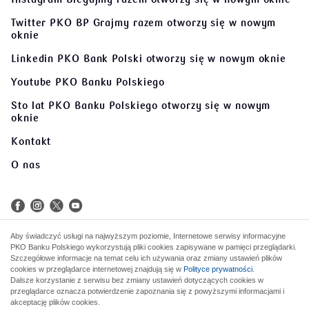
Twitter PKO BP Grajmy razem
otworzy się w nowym
oknie
Linkedin PKO Bank Polski
otworzy się w nowym oknie
Youtube PKO Banku Polskiego
Sto lat PKO Banku Polskiego
otworzy się w nowym
oknie
Kontakt
O nas
Aby świadczyć usługi na najwyższym poziomie, Internetowe serwisy informacyjne
PKO Banku Polskiego wykorzystują pliki cookies zapisywane w pamięci przeglądarki.
©
2026 PKO Bank Polski
Szczegółowe informacje na temat celu ich używania oraz zmiany ustawień plików
cookies w przeglądarce internetowej znajdują się w
Polityce prywatności
.
Dalsze korzystanie z serwisu bez zmiany ustawień dotyczących cookies w
Kod BIC (Swift): BPKOPLPW
przeglądarce oznacza potwierdzenie zapoznania się z powyższymi informacjami i
akceptację plików cookies.