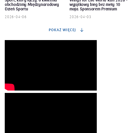
Sport, który łączy. 6 kwietnia
Wings for Life World Run 2026 -
obchodzimy Międzynarodowy
wyjątkowy bieg bez mety 10
Dzień Sportu
maja. Sponsorem Premium
wydarzenia jest PKO Bank
2026-04-06
2026-04-03
Polski
POKAŻ WIĘCEJ