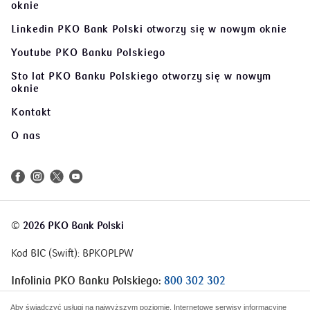
oknie
Linkedin PKO Bank Polski
otworzy się w nowym oknie
Youtube PKO Banku Polskiego
Sto lat PKO Banku Polskiego
otworzy się w nowym
oknie
Kontakt
O nas
©
2026 PKO Bank Polski
Kod BIC (Swift): BPKOPLPW
Infolinia PKO Banku Polskiego:
800 302 302
Infolinia Korporacje i Samorządy:
801 363 636
Aby świadczyć usługi na najwyższym poziomie, Internetowe serwisy informacyjne