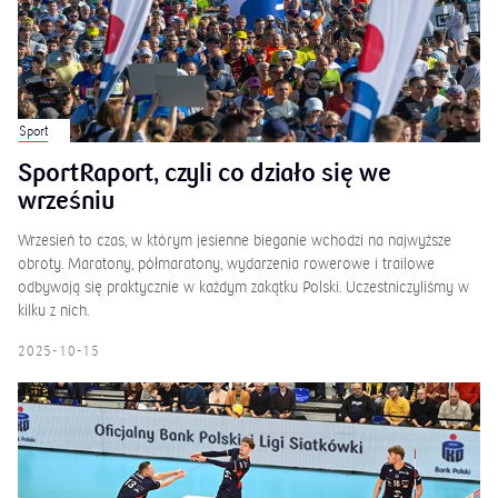
Sport
SportRaport, czyli co działo się we
wrześniu
Wrzesień to czas, w którym jesienne bieganie wchodzi na najwyższe
obroty. Maratony, półmaratony, wydarzenia rowerowe i trailowe
odbywają się praktycznie w każdym zakątku Polski. Uczestniczyliśmy w
kilku z nich.
2025-10-15