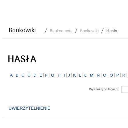
Bankowiki
Bankomania
Bankowiki
Hasła
HASŁA
A
B
C
Ć
D
E
F
G
H
I
J
K
L
Ł
M
N
O
Ó
P
R
Wyszukaj po tagach:
UWIERZYTELNIENIE