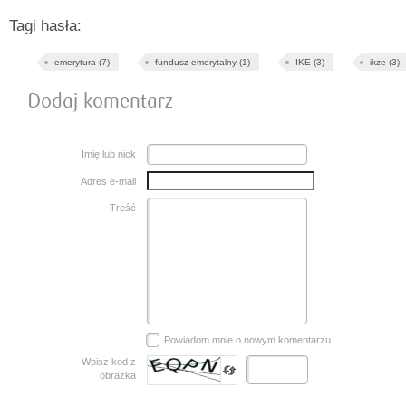
Tagi hasła:
emerytura (7)
fundusz emerytalny (1)
IKE (3)
ikze (3)
Dodaj komentarz
Imię lub nick
Adres e-mail
Treść
Powiadom mnie o nowym komentarzu
Wpisz kod z
obrazka