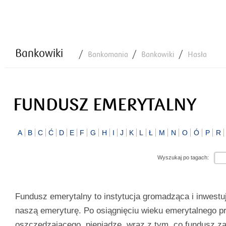
Bankowiki
Bankomania
Bankowiki
Hasła
FUNDUSZ EMERYTALNY
A
B
C
Ć
D
E
F
G
H
I
J
K
L
Ł
M
N
O
Ó
P
R
Wyszukaj po tagach:
Fundusz emerytalny to instytucja gromadząca i inwestu
naszą emeryturę. Po osiągnięciu wieku emerytalnego p
oszczędzającego, pieniądze, wraz z tym, co fundusz za