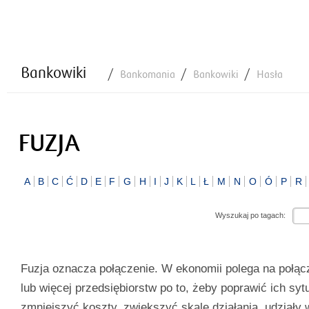
Bankowiki
Bankomania
Bankowiki
Hasła
FUZJA
A
B
C
Ć
D
E
F
G
H
I
J
K
L
Ł
M
N
O
Ó
P
R
Wyszukaj po tagach:
Fuzja oznacza połączenie. W ekonomii polega na połą
lub więcej przedsiębiorstw po to, żeby poprawić ich syt
zmniejszyć koszty, zwiększyć skalę działania, udziały 