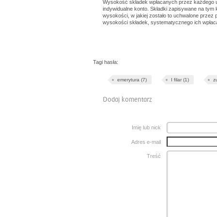
Wysokość składek wpłacanych przez każdego 
indywidualne konto. Składki zapisywane na tym 
wysokości, w jakiej zostało to uchwalone przez 
wysokości składek, systematycznego ich wpłacan
Tagi hasła:
emerytura (7)
I filar (1)
z
Dodaj komentarz
Imię lub nick
Adres e-mail
Treść