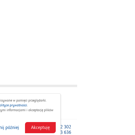
a
Kontakt
pisywane w pamięci przeglądarki.
olityce prywatności
.
zymi informacjami i akceptację plików
 dobę, 7 dni w tygodniu):
800 302 302
ij później
Akceptuję
a Korporacje i Samorządy:
801 363 636