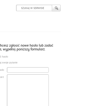
 chcesz zgłosić nowe hasło lub zadać
e, wypełnij poniższy formularz.
ś hasło
j swoje pytanie
asło
arz