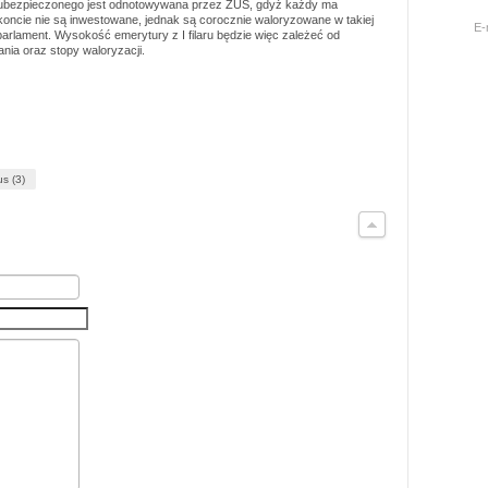
ubezpieczonego jest odnotowywana przez ZUS, gdyż każdy ma
koncie nie są inwestowane, jednak są corocznie waloryzowane w takiej
E-
parlament. Wysokość emerytury z I filaru będzie więc zależeć od
ia oraz stopy waloryzacji.
us (3)