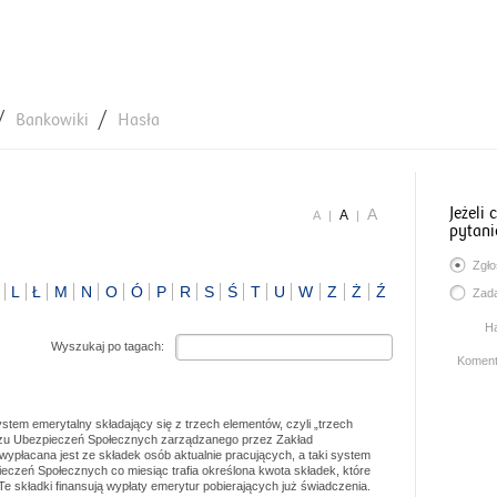
Bankowiki
Hasła
Jeżeli
A
A
A
|
|
pytani
Zgło
L
Ł
M
N
O
Ó
P
R
S
Ś
T
U
W
Z
Ż
Ź
Zada
H
Wyszukaj po tagach:
Koment
tem emerytalny składający się z trzech elementów, czyli „trzech
duszu Ubezpieczeń Społecznych zarządzanego przez Zakład
ypłacana jest ze składek osób aktualnie pracujących, a taki system
czeń Społecznych co miesiąc trafia określona kwota składek, które
 składki finansują wypłaty emerytur pobierających już świadczenia.