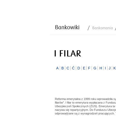
Bankowiki
Bankomania
I FILAR
A
B
C
Ć
D
E
F
G
H
I
J
K
Reforma emerytalna z 1999 roku wprowadziła sys
filarów”. I filar to emerytura wypłacana z Fun
Ubezpieczeń Społecznych (ZUS). Emerytura ta w
nazywa się repartycyjnym. Do Funduszu Ubezpie
odprowadzane są z wynagrodzeń pracujących. Te