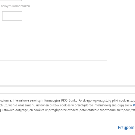
o nowym komentarzu
k
Facebook Biegajmy razem
Youtube - Bankomani
ziomie, Internetowe serwisy informacyjne PKO Banku Polskiego wykorzystują pliki cookies za
 Inteligo
Instagram Biegajmy razem
Twitter
ich używania oraz zmiany ustawień plików cookies w przeglądarce internetowej znajdują się w
P
k Bankowa Akcja
Szkolne Blogi
ny ustawień dotyczących cookies w przeglądarce oznacza potwierdzenie zapoznania się z powyżs
ego Krwiodawstwa
Infolinia (czynna 24h na
Przypomn
 (Swift): BPKOPLPW
Infolini