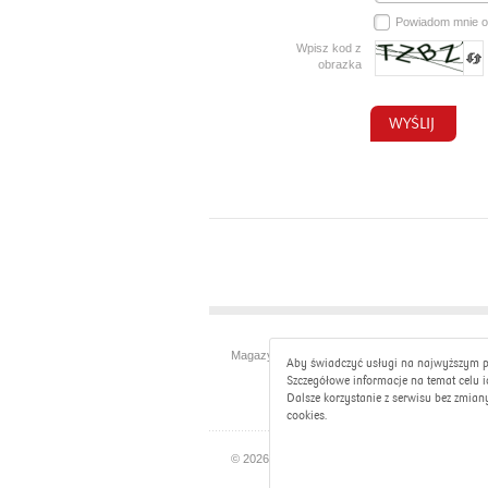
Powiadom mnie 
Wpisz kod z
obrazka
Magazyn Bankomania
Faceboo
Aby świadczyć usługi na najwyższym po
Facebook
Szczegółowe informacje na temat celu 
Faceboo
Dalsze korzystanie z serwisu bez zmia
Honorow
cookies.
© 2026 PKO Bank Polski
Kod BIC