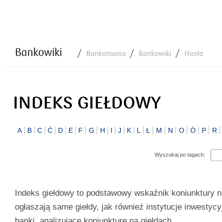
Bankowiki
Bankomania
Bankowiki
Hasła
INDEKS GIEŁDOWY
A
B
C
Ć
D
E
F
G
H
I
J
K
L
Ł
M
N
O
Ó
P
R
Wyszukaj po tagach:
Indeks giełdowy to podstawowy wskaźnik koniunktury n
ogłaszają same giełdy, jak również instytucje inwestycy
banki, analizujące koniunkturę na giełdach.