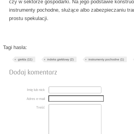
czy w sektorze gospodarki. Na jego podstawie konstru
instrumenty pochodne, służące albo zabezpieczaniu tran
prostu spekulacji.
Tagi hasła:
giełda (11)
indeks giełdowy (2)
instrumenty pochodne (1)
Dodaj komentarz
Imię lub nick
Adres e-mail
Treść