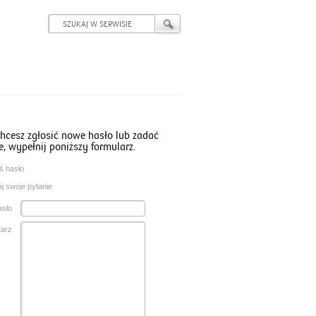
 chcesz zgłosić nowe hasło lub zadać
e, wypełnij poniższy formularz.
ś hasło
j swoje pytanie
asło
arz