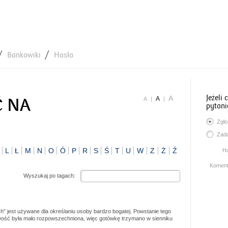
Bankowiki
Hasła
Jeżeli
A
A
Ć NA
A
|
|
pytani
Zgło
Zada
L
Ł
M
N
O
Ó
P
R
S
Ś
T
U
W
Z
Ż
Ź
H
Koment
Wyszukaj po tagach:
h” jest używane dla określaniu osoby bardzo bogatej. Powstanie tego
ość była mało rozpowszechniona, więc gotówkę trzymano w sienniku