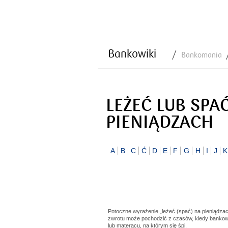
Bankowiki
Bankomania
LEŻEĆ LUB SPA
PIENIĄDZACH
A
B
C
Ć
D
E
F
G
H
I
J
K
Potoczne wyrażenie „leżeć (spać) na pieniądzac
zwrotu może pochodzić z czasów, kiedy bankow
lub materacu, na którym się śpi.