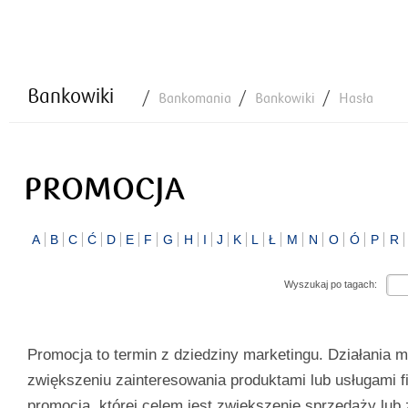
Bankowiki
Bankomania
Bankowiki
Hasła
PROMOCJA
A
B
C
Ć
D
E
F
G
H
I
J
K
L
Ł
M
N
O
Ó
P
R
Wyszukaj po tagach:
Promocja to termin z dziedziny marketingu. Działania 
zwiększeniu zainteresowania produktami lub usługami fi
promocją, której celem jest zwiększenie sprzedaży lub 