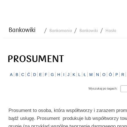
Bankowiki
Bankomania
Bankowiki
Hasła
PROSUMENT
A
B
C
Ć
D
E
F
G
H
I
J
K
L
Ł
M
N
O
Ó
P
R
Wyszukaj po tagach:
Prosument to osoba, która współtworzy i zarazem prom
bądź usługę. Prosument produkuje lub współtworzy tow
grupie (na przykład wspólne tworzenie darmowego pro