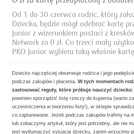
O zł za kartę przedpłaconą z bohate
Od 1 do 30 czerwca rodzic, który zał
Dziecka, będzie mógł odebrać kartę p
Junior z wizerunkiem postaci z kresk
Network za 0 zł. Co trzeci mały użytk
PKO Junior wybiera taką właśnie kartę
Dziecko najczęściej obserwuje rodzica i jego podejści
podczas zakupów i płacenia.
W tych momentach rodz
zastosować reguły, które próbuje nauczyć dziecko:
powinien sporządzić listę rzeczy do kupienia (warto z
uczestniczenia w tworzeniu listy!), w sklepie sprawdza
co zaplanowane. Jeżeli podczas zakupów trafimy na i
lub zobaczymy artykuł, który jest potrzebny, ale nie m
jest wytłumaczyć sytuację dziecku, zanim wrzucimy p