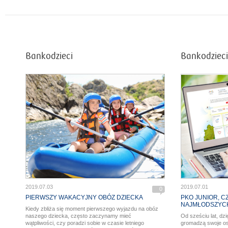
Bankodzieci
Bankodzieci
2019.07.03
2019.07.01
0
PIERWSZY WAKACYJNY OBÓZ DZIECKA
PKO JUNIOR, C
NAJMŁODSZYCH
Kiedy zbliża się moment pierwszego wyjazdu na obóz
naszego dziecka, często zaczynamy mieć
Od sześciu lat, dzi
wątpliwości, czy poradzi sobie w czasie letniego
gromadzą swoje o