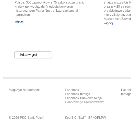
Polsce, 300 zawodników z 75 szkół spoza granic
znajdź wszystkie li
kraju – tak wyglądała IV edycja konkursu
oraz p + 20 są równ
historycznego Patria Nostra. Laureaci zostali
przykładowe zadan
nagrodzeni!
mierzyli się uczes
Mazurskich Zawod
więcej
rozdano dyplomy, na
więcej
laureatom matema
Pokaż więcej
Magazyn Bankomania
Facebook
Facebo
Facebook Inteligo
Instag
Facebook Bankowa Akcja
Honorowego Krwiodawstwa
© 2026 PKO Bank Polski
Kod BIC (Swift): BPKOPLPW