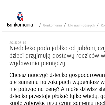
Bankomania
Dla najmłodszych
Ro
2015.06.19
Niedaleko pada jabłko od jabłoni, czy
dzieci przyjmują postawy rodziców 
wydawania pieniędzy
Chcesz nauczyć dziecko gospodarowani
ale samemu na zakupach wypełniasz wó
nie patrząc na cenę? A może dziwisz się
dziecko przestaje płakać tylko wtedy, 
kupić zabawkę, przy czym samemu poci