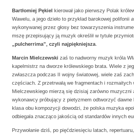
Bartłomiej Pękiel
kierował jako pierwszy Polak króle
Wawelu, a jego dzieło to przykład barokowej polifonii
a
wykonywanej przez głosy bez towarzyszenia instrumen
mszę przepisujący ją muzyk określił w tytule przymio
„pulcherrima”, czyli najpiękniejsza
.
Marcin Mielczewski
zaś to nadworny muzyk króla Wł
kapelmistrz na dworze królewskiego brata. Wiele z jeg
zwłaszcza podczas II wojny światowej, wiele zaś zach
częściach. Z przetrwałą we fragmentach i rozmaitych
Mielczewskiego mierzą się dzisiaj zarówno muzyczni ar
wykonawcy próbujący z pietyzmem odtworzyć dawne 
klasa obu kompozycji dowodzi, że polska muzyka epok
odbiegała znacząco jakością od standardów innych eur
Przywołanie dziś, po pięćdziesięciu latach, repertuar