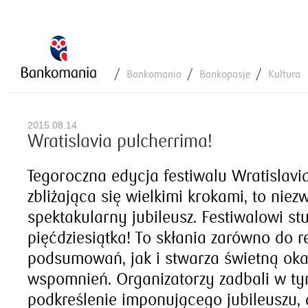
Bankomania
Bankopasje
Kultura
2015.08.14
Wratislavia pulcherrima!
Tegoroczna edycja festiwalu Wratislavi
zbliżająca się wielkimi krokami, to niezw
spektakularny jubileusz. Festiwalowi st
pięćdziesiątka! To skłania zarówno do ref
podsumowań, jak i stwarza świetną oka
wspomnień. Organizatorzy zadbali w ty
podkreślenie imponującego jubileuszu, a