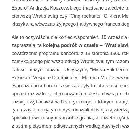
Espero" Andrzeja Koszewskiego (napisane zaledwie tr
pierwszą Wratislavią) czy "Cinq rechants" Oliviera Me
klasyka, a wówczas żyjącego i aktywnego francuskie
Ale to oczywiście nie koniec wspomnień. 15 września 
zapraszają na
kolejną podróż w czasie
– "
Wratislav
powtórzenie programu koncertu z 18 sierpnia 1966 rok
zamykającego pierwszą edycję Wratislavii, tym raze
całości muzyce dawnej. Usłyszymy "Missa Pulcherrim
Pękiela i "Vespere Dominicales" Marcina Mielczewski
twórców epoki baroku. A wszak były to lata sześćdzie
sprzed rozkwitu zainteresowania muzyką dawną i nie
rozwoju wykonawstwa historycznego, z którym mamy 
tym czasie muzycy nie dysponowali dzisiejszą wiedz
śpiewie i ówczesnym sposobie grania, a nawet części
z takim pietyzmem odtwarzanych według dawnych wz