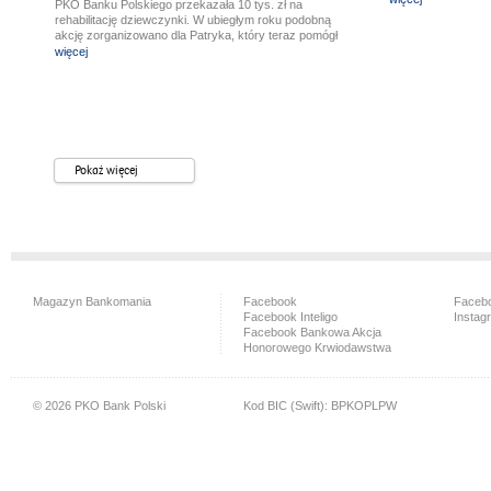
PKO Banku Polskiego przekazała 10 tys. zł na
rehabilitację dziewczynki. W ubiegłym roku podobną
akcję zorganizowano dla Patryka, który teraz pomógł
Weronice.
więcej
Pokaż więcej
Magazyn Bankomania
Facebook
Facebo
Facebook Inteligo
Instag
Facebook Bankowa Akcja
Honorowego Krwiodawstwa
© 2026 PKO Bank Polski
Kod BIC (Swift): BPKOPLPW