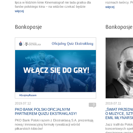
lipca w łódzkim kinie Kinematograf nie lada gratka dla
rozmach twórcy. P
fanów polskiego kina – na widzów czekać będzie
żmudną pracę kon
więcej
kultowy obraz w reżyserii Marka Piwowskiego.
przywrócenia dzieł
więcej
wieku.
Bankopasje
Bankopasje
2019.07.12
2019.07.11
0
PKO BANK POLSKI OFICJALNYM
„ŚWIAT PRZEDW
PARTNEREM QUIZU EKSTRAKLASY!
O MUZYCE, SZT
EMIL MŁYNARS
PKO Bank Polski razem z Ekstraklasą S.A. prezentują
nową i innowacyjną formułę rywalizacji wśród
Jazz trafił do Pols
piłkarskich kibiców!
koncertowych speł
dancingowe restaur