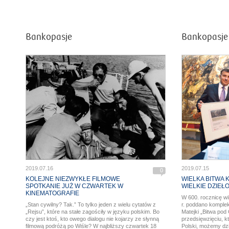
Bankopasje
Bankopasje
2019.07.16
2019.07.15
0
KOLEJNE NIEZWYKŁE FILMOWE
WIELKA BITWA
SPOTKANIE JUŻ W CZWARTEK W
WIELKIE DZIEŁ
KINEMATOGRAFIE
W 600. rocznicę wik
„Stan cywilny? Tak.” To tylko jeden z wielu cytatów z
r. poddano komple
„Rejsu”, które na stałe zagościły w języku polskim. Bo
Matejki „Bitwa pod
czy jest ktoś, kto owego dialogu nie kojarzy ze słynną
przedsięwzięciu, 
filmową podróżą po Wiśle? W najbliższy czwartek 18
Polski, możemy dzi