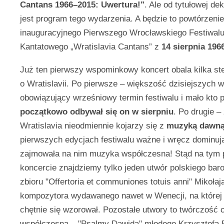
Cantans 1966–2015: Uwertura!"
. Ale od tytułowej dek
jest program tego wydarzenia. A będzie to powtórzeni
inauguracyjnego Pierwszego Wrocławskiego Festiwalu
Kantatowego „Wratislavia Cantans” z
14 sierpnia 196
Już ten pierwszy wspominkowy koncert obala kilka s
o Wratislavii. Po pierwsze – większość dzisiejszych 
obowiązujący wrześniowy termin festiwalu i mało kto 
początkowo odbywał się on w sierpniu
. Po drugie –
Wratislavia nieodmiennie kojarzy się z
muzyką dawn
pierwszych edycjach festiwalu ważne i wręcz dominuj
zajmowała na nim muzyka współczesna! Stąd na tym
koncercie znajdziemy tylko jeden utwór polskiego baro
zbioru "Offertoria et communiones totuis anni" Mikołaj
kompozytora wydawanego nawet w Wenecji, na której 
chętnie się wzorował. Pozostałe utwory to twórczość
współczesna – "Psalmy Dawida" młodego Krzysztofa 