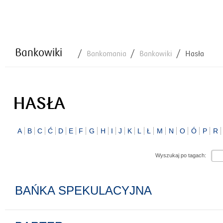
Bankowiki
Bankomania
Bankowiki
Hasła
HASŁA
A
B
C
Ć
D
E
F
G
H
I
J
K
L
Ł
M
N
O
Ó
P
R
Wyszukaj po tagach:
BAŃKA SPEKULACYJNA