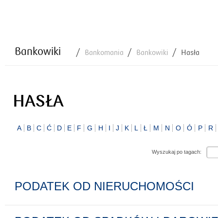
Bankowiki
Bankomania
Bankowiki
Hasła
HASŁA
A
B
C
Ć
D
E
F
G
H
I
J
K
L
Ł
M
N
O
Ó
P
R
Wyszukaj po tagach:
PODATEK OD NIERUCHOMOŚCI