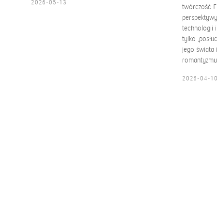
2026-05-13
twórczość F
perspektywy.
technologii 
tylko „posłu
jego świata 
romantyzmu
2026-04-1