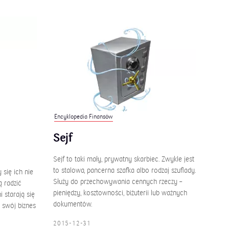
Encyklopedia Finansów
Sejf
Sejf to taki mały, prywatny skarbiec. Zwykle jest
to stalowa, pancerna szafka albo rodzaj szuflady.
 się ich nie
Służy do przechowywania cennych rzeczy –
ą radzić
pieniędzy, kosztowności, biżuterii lub ważnych
 starają się
dokumentów.
 swój biznes
2015-12-31