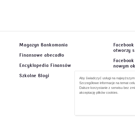
Magazyn Bankomania
Facebook
otworzy 
Finansowe abecadło
Facebook 
Encyklopedia Finansów
nowym ok
Szkolne Blogi
Facebook
Aby świadczyć usługi na najwyższym p
się w no
Szczegółowe informacje na temat celu
Dalsze korzystanie z serwisu bez zm
Facebook
akceptację plików cookies.
Razem
ot