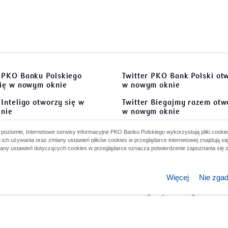
 PKO Banku Polskiego
Twitter PKO Bank Polski
otw
się w nowym oknie
w nowym oknie
Inteligo
otworzy się w
Twitter Biegajmy razem
otwo
nie
w nowym oknie
 Biegajmy Razem
otworzy
Instagram PKO Bank Polski
oziomie, Internetowe serwisy informacyjne PKO Banku Polskiego wykorzystują pliki cookie
wym oknie
się w nowym oknie
 ich używania oraz zmiany ustawień plików cookies w przeglądarce internetowej znajdują si
iany ustawień dotyczących cookies w przeglądarce oznacza potwierdzenie zapoznania się z
 PKO Bank Polski Grajmy
Instagram Biegajmy razem
o
worzy się w nowym oknie
się w nowym oknie
Więcej
Nie zga
Twitter PKO BP Grajmy raz
otworzy się w nowym oknie