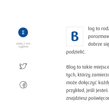
log to ro
B
porozmawi
dobrze si
około
2 min
czytania
podzielić.
Blog to takie miejsc
tych, którzy zamier
może dołączyć każdy
przykład, jeśli jest
znajdziesz poświęcon