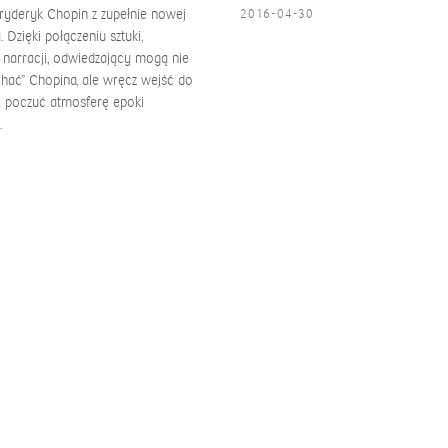
ryderyk Chopin z zupełnie nowej
2016-04-30
 Dzięki połączeniu sztuki,
i narracji, odwiedzający mogą nie
chać” Chopina, ale wręcz wejść do
i poczuć atmosferę epoki
.
0