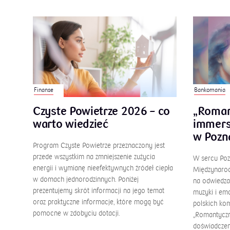
Finanse
Bankomania
Czyste Powietrze 2026 – co
„Roman
warto wiedzieć
immers
w Pozn
Program Czyste Powietrze przeznaczony jest
przede wszystkim na zmniejszenie zużycia
W sercu Pozn
energii i wymianę nieefektywnych źródeł ciepła
Międzynarod
w domach jednorodzinnych. Poniżej
na odwiedza
prezentujemy skrót informacji na jego temat
muzyki i emo
oraz praktyczne informacje, które mogą być
polskich ko
pomocne w zdobyciu dotacji.
„Romantyczn
doświadczen