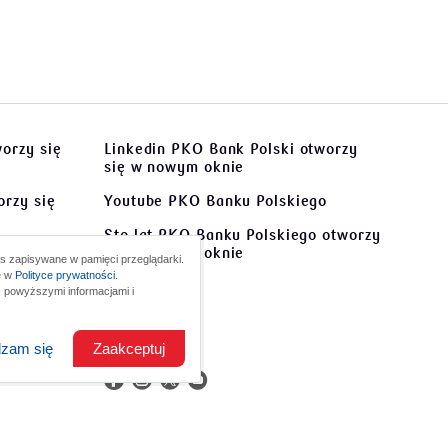
orzy się
Linkedin PKO Bank Polski
otworzy
się w nowym oknie
rzy się
Youtube PKO Banku Polskiego
Sto lat PKO Banku Polskiego
otworzy
otworzy
się w nowym oknie
s zapisywane w pamięci przeglądarki.
ę w
Polityce prywatności
.
Kontakt
 powyższymi informacjami i
tworzy
O nas
dzam się
Zaakceptuj
em