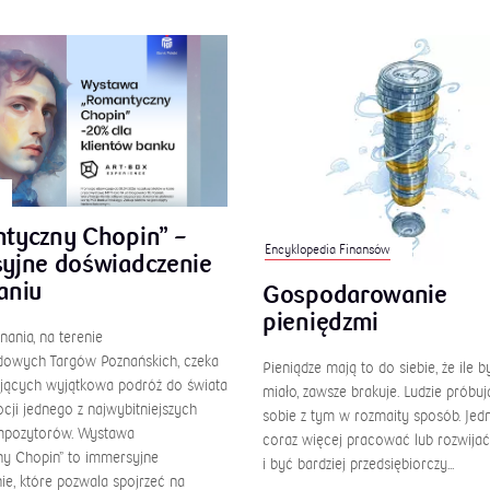
tyczny Chopin” –
Encyklopedia Finansów
yjne doświadczenie
aniu
Gospodarowanie
pieniędzmi
ania, na terenie
owych Targów Poznańskich, czeka
Pieniądze mają to do siebie, że ile by
jących wyjątkowa podróż do świata
miało, zawsze brakuje. Ludzie próbuj
cji jednego z najwybitniejszych
sobie z tym w rozmaity sposób. Jedni
mpozytorów. Wystawa
coraz więcej pracować lub rozwijać
y Chopin” to immersyjne
i być bardziej przedsiębiorczy...
ie, które pozwala spojrzeć na