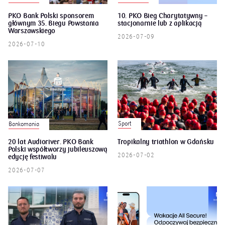
PKO Bank Polski sponsorem
10. PKO Bieg Charytatywny –
głównym 35. Biegu Powstania
stacjonarnie lub z aplikacją
Warszawskiego
2026-07-09
2026-07-10
Sport
Bankomania
20 lat Audioriver. PKO Bank
Tropikalny triathlon w Gdańsku
Polski współtworzy jubileuszową
2026-07-02
edycję festiwalu
2026-07-07