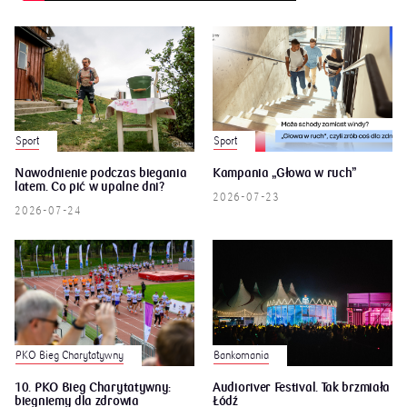
Sport
Sport
Nawodnienie podczas biegania
Kampania „Głowa w ruch”
latem. Co pić w upalne dni?
2026-07-23
2026-07-24
Bankomania
PKO Bieg Charytatywny
10. PKO Bieg Charytatywny:
Audioriver Festival. Tak brzmiała
biegniemy dla zdrowia
Łódź