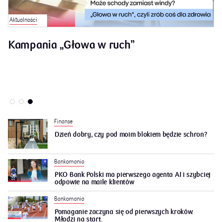
Aktualności
Fi
Kampania „Głowa w ruch”
P
A
Finanse
Dzień dobry, czy pod moim blokiem będzie schron?
Bankomania
PKO Bank Polski ma pierwszego agenta AI i szybciej
odpowie na maile klientów
Bankomania
Pomaganie zaczyna się od pierwszych kroków.
Młodzi na start.