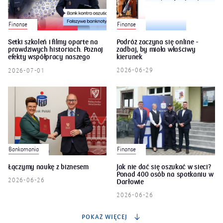
Finanse
Finanse
Setki szkoleń i filmy oparte na
Podróż zaczyna się online -
prawdziwych historiach. Poznaj
zadbaj, by miała właściwy
efekty współpracy naszego
kierunek
banku z Policją
2026-06-29
2026-07-01
Bankomania
Finanse
Łączymy naukę z biznesem
Jak nie dać się oszukać w sieci?
Ponad 400 osób na spotkaniu w
2026-06-26
Darłowie
2026-06-26
POKAŻ WIĘCEJ