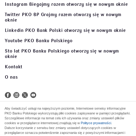
Instagram Biegajmy razem
otworzy się w nowym oknie
Twitter PKO BP Grajmy razem
otworzy się w nowym
oknie
Linkedin PKO Bank Polski
otworzy się w nowym oknie
Youtube PKO Banku Polskiego
Sto lat PKO Banku Polskiego
otworzy się w nowym
oknie
Kontakt
O nas
Aby świadczyć usługi na najwyższym poziomie, Internetowe serwisy informacyjne
PKO Banku Polskiego wykorzystują pliki cookies zapisywane w pamięci przeglądarki.
©
2026 PKO Bank Polski
Szczegółowe informacje na temat celu ich używania oraz zmiany ustawień plików
cookies w przeglądarce internetowej znajdują się w
Polityce prywatności
.
Dalsze korzystanie z serwisu bez zmiany ustawień dotyczących cookies w
Kod BIC (Swift): BPKOPLPW
przeglądarce oznacza potwierdzenie zapoznania się z powyższymi informacjami i