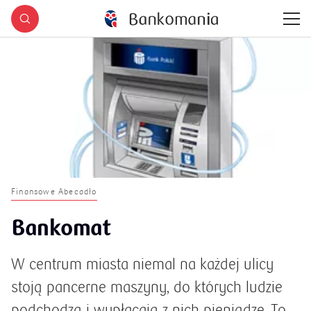
Finansowe Abecadło
Bankomat
W centrum miasta niemal na każdej ulicy
stoją pancerne maszyny, do których ludzie
podchodzą i wypłacają z nich pieniądze. To