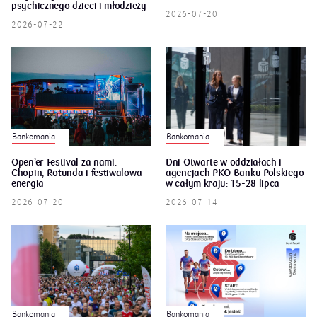
psychicznego dzieci i młodzieży
2026-07-20
2026-07-22
Bankomania
Bankomania
Open’er Festival za nami.
Dni Otwarte w oddziałach i
Chopin, Rotunda i festiwalowa
agencjach PKO Banku Polskiego
energia
w całym kraju: 15-28 lipca
2026-07-20
2026-07-14
Bankomania
Bankomania