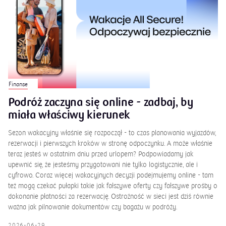
Finanse
Podróż zaczyna się online - zadbaj, by
miała właściwy kierunek
Sezon wakacyjny właśnie się rozpoczął - to czas planowania wyjazdów,
rezerwacji i pierwszych kroków w stronę odpoczynku. A może właśnie
teraz jesteś w ostatnim dniu przed urlopem? Podpowiadamy jak
upewnić się, że jesteśmy przygotowani nie tylko logistycznie, ale i
cyfrowo. Coraz więcej wakacyjnych decyzji podejmujemy online - tam
też mogą czekać pułapki takie jak fałszywe oferty czy fałszywe prośby o
dokonanie płatności za rezerwację. Ostrożność w sieci jest dziś równie
ważna jak pilnowanie dokumentów czy bagażu w podróży.
2026-06-29