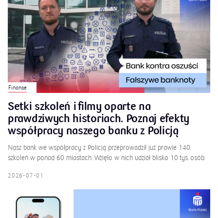
Finanse
Setki szkoleń i filmy oparte na
prawdziwych historiach. Poznaj efekty
współpracy naszego banku z Policją
Nasz bank we współpracy z Policją przeprowadził już prawie 140
szkoleń w ponad 60 miastach. Wzięło w nich udział blisko 10 tys. osób.
2026-07-01