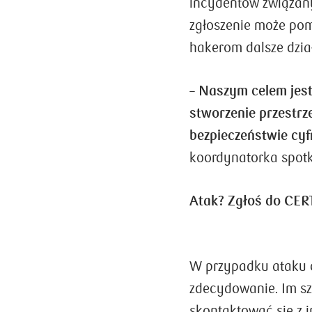
incydentów związan
zgłoszenie może pom
hakerom dalsze dzia
–
Naszym celem jest
stworzenie przestrz
bezpieczeństwie cy
koordynatorka spot
Atak? Zgłoś do CER
W przypadku ataku c
zdecydowanie. Im szy
skontaktować się z i