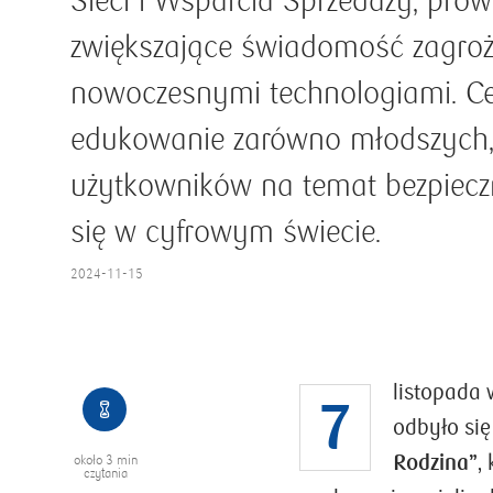
Sieci i Wsparcia Sprzedaży, prow
zwiększające świadomość zagroż
nowoczesnymi technologiami. Ce
edukowanie zarówno młodszych, 
użytkowników na temat bezpiecz
się w cyfrowym świecie.
2024-11-15
listopada 
7
odbyło się
Rodzina”
,
około
3 min
czytania