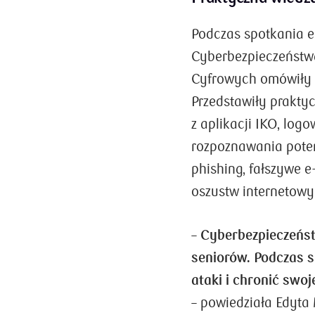
Podczas spotkania e
Cyberbezpieczeństwa
Cyfrowych omówiły k
Przedstawiły prakty
z aplikacji IKO, log
rozpoznawania poten
phishing, fałszywe e
oszustw internetowy
–
Cyberbezpieczeńst
seniorów. Podczas 
ataki i chronić swo
– powiedziała Edyt