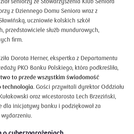
ział seniorzy ze Stowarzyszenia Klub Seniora
iorzy z Dziennego Domu Seniora wraz z
Sławińską, uczniowie kolskich szkół
 przedstawiciele służb mundurowych,
nych firm.
iła Dorota Herner, ekspertka z Departamentu
zedaży PKO Banku Polskiego, która podkreśliła,
stwo to przede wszystkim świadomość
o technologia
. Gości przywitali dyrektor Oddziału
Kułakowski oraz wicestarosta Lech Brzeziński,
e dla inicjatywy banku i podziękował za
 wydarzeniu.
a o cyberzagrożeniach