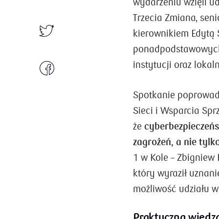
wydarzeniu wzięli ud
Trzecia Zmiana, sen
kierownikiem Edytą 
ponadpodstawowych,
instytucji oraz lokal
Spotkanie poprowadz
Sieci i Wsparcia Spr
że
cyberbezpieczeń
zagrożeń, a nie tylk
1 w Kole – Zbigniew 
który wyraził uznani
możliwość udziału w
Praktyczna wiedz