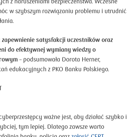
ych z naruszeniami bezpieczeństwa. Wczesne
óc w szybszym rozwiązaniu problemu i utrudnić
łania.
 zapewnienie satysfakcji uczestników oraz
eni do efektywnej wymiany wiedzy o
frowym
– podsumowała Dorota Herner,
kań edukacyjnych z PKO Banku Polskiego.
T
yberprzestępcy ważne jest, aby działać szybko i
bciej, tym lepiej. Dlatego zawsze warto
nfolinią banku, policją oraz
zgłosić CERT