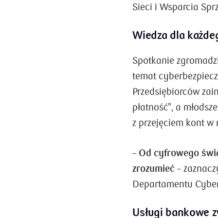
Sieci i Wsparcia Spr
Wiedza dla każde
Spotkanie zgromadzi
temat cyberbezpiecz
Przedsiębiorców zai
płatność”, a młodsz
z przejęciem kont w
–
Od cyfrowego świat
zrozumieć
– zaznacz
Departamentu Cyber
Usługi bankowe z