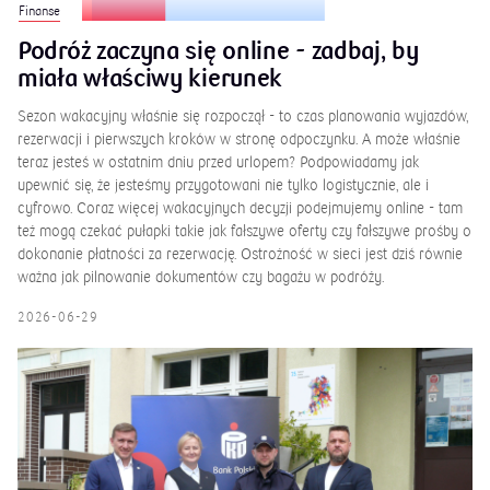
Finanse
Podróż zaczyna się online - zadbaj, by
miała właściwy kierunek
Sezon wakacyjny właśnie się rozpoczął - to czas planowania wyjazdów,
rezerwacji i pierwszych kroków w stronę odpoczynku. A może właśnie
teraz jesteś w ostatnim dniu przed urlopem? Podpowiadamy jak
upewnić się, że jesteśmy przygotowani nie tylko logistycznie, ale i
cyfrowo. Coraz więcej wakacyjnych decyzji podejmujemy online - tam
też mogą czekać pułapki takie jak fałszywe oferty czy fałszywe prośby o
dokonanie płatności za rezerwację. Ostrożność w sieci jest dziś równie
ważna jak pilnowanie dokumentów czy bagażu w podróży.
2026-06-29