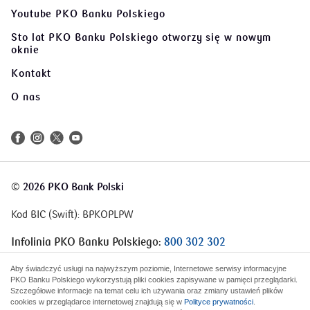
Youtube PKO Banku Polskiego
Sto lat PKO Banku Polskiego
otworzy się w nowym
oknie
Kontakt
O nas
©
2026 PKO Bank Polski
Kod BIC (Swift): BPKOPLPW
Infolinia PKO Banku Polskiego:
800 302 302
Infolinia Korporacje i Samorządy:
801 363 636
Aby świadczyć usługi na najwyższym poziomie, Internetowe serwisy informacyjne
PKO Banku Polskiego wykorzystują pliki cookies zapisywane w pamięci przeglądarki.
Szczegółowe informacje na temat celu ich używania oraz zmiany ustawień plików
cookies w przeglądarce internetowej znajdują się w
Polityce prywatności
.