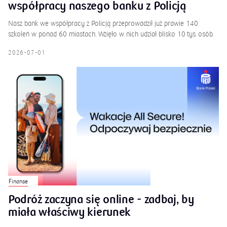
współpracy naszego banku z Policją
Nasz bank we współpracy z Policją przeprowadził już prawie 140
szkoleń w ponad 60 miastach. Wzięło w nich udział blisko 10 tys. osób.
2026-07-01
Finanse
Podróż zaczyna się online - zadbaj, by
miała właściwy kierunek