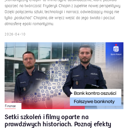
spojrzeć na twórczość Fryderyk Chopin z zupełnie nowej perspektywy.
Dzięki połączeniu sztuki, technologii i narracji, odwiedzający mogą nie
tylko „posłuchać” Chopina, ale wręcz wejść do jego świata i poczuć
atmosferę epoki romantyzmu.
2026-04-10
Finanse
Setki szkoleń i filmy oparte na
prawdziwych historiach. Poznaj efekty