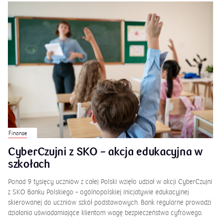
Finanse
CyberCzujni z SKO – akcja edukacyjna w
szkołach
Ponad 9 tysięcy uczniów z całej Polski wzięło udział w akcji CyberCzujni
z SKO Banku Polskiego – ogólnopolskiej inicjatywie edukacyjnej
skierowanej do uczniów szkół podstawowych. Bank regularne prowadzi
działania uświadamiające klientom wagę bezpieczeństwa cyfrowego.