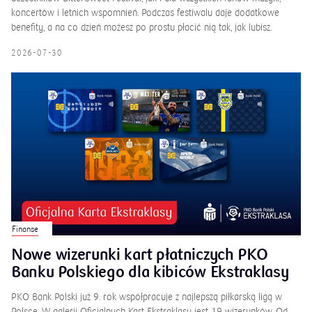
koncertów i letnich wspomnień. Podczas festiwalu daje dodatkowe
benefity, a na co dzień możesz po prostu płacić nią tak, jak lubisz.
2026-07-30
Finanse
Nowe wizerunki kart płatniczych PKO
Banku Polskiego dla kibiców Ekstraklasy
PKO Bank Polski już 9. rok współpracuje z najlepszą piłkarską ligą w
Polsce. W galerii Oficjalnych Kart Ekstraklasy jest 19 wizerunków. Od