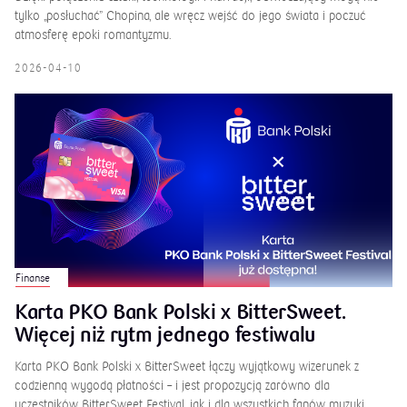
tylko „posłuchać” Chopina, ale wręcz wejść do jego świata i poczuć
atmosferę epoki romantyzmu.
2026-04-10
Finanse
Karta PKO Bank Polski x BitterSweet.
Więcej niż rytm jednego festiwalu
Karta PKO Bank Polski x BitterSweet łączy wyjątkowy wizerunek z
codzienną wygodą płatności – i jest propozycją zarówno dla
uczestników BitterSweet Festival, jak i dla wszystkich fanów muzyki,