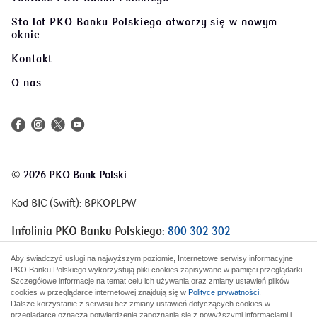
Sto lat PKO Banku Polskiego
otworzy się w nowym
oknie
Kontakt
O nas
©
2026 PKO Bank Polski
Kod BIC (Swift): BPKOPLPW
Infolinia PKO Banku Polskiego:
800 302 302
Infolinia Korporacje i Samorządy:
801 363 636
Aby świadczyć usługi na najwyższym poziomie, Internetowe serwisy informacyjne
PKO Banku Polskiego wykorzystują pliki cookies zapisywane w pamięci przeglądarki.
Szczegółowe informacje na temat celu ich używania oraz zmiany ustawień plików
cookies w przeglądarce internetowej znajdują się w
Polityce prywatności
.
Dalsze korzystanie z serwisu bez zmiany ustawień dotyczących cookies w
przeglądarce oznacza potwierdzenie zapoznania się z powyższymi informacjami i