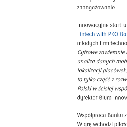
zaangażowanie.
Innowacyjne start-u
Fintech with PKO Ba
młodych firm techn
Cyfrowe zawieranie 
analiza danych mobi
lokalizacji placówe
to tylko część z ro
Polski w ścisłej wsp
dyrektor Biura Inno
Współpraca Banku z
W grę wchodzi pilota