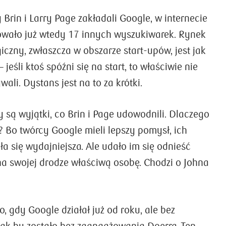
 Brin i Larry Page zakładali Google, w internecie
owało już wtedy 17 innych wyszukiwarek. Rynek
Chatbot „zrób to sam”
iczny, zwłaszcza w obszarze start-upów, jest jak
Polski start-up stworzył rozwiązanie, z którego
jeśli ktoś spóźni się na start, to właściwie nie
skorzystało już 1,5 mln klientów na całym
ali. Dystans jest na to za krótki.
świecie. Jak działa Chatbotize, opowiadają Maja
a
Schaefer, prezes Chatbotize, oraz Maciej Ciołek,
ni
Partner & Tech Lead.
y są wyjątki, co Brin i Page udowodnili. Dlaczego
y
? Bo twórcy Google mieli lepszy pomysł, ich
ZOBACZ SZCZEGÓŁY
a się wydajniejsza. Ale udało im się odnieść
 na swojej drodze właściwą osobę. Chodzi o Johna
o, gdy Google działał już od roku, ale bez