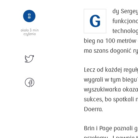
dy Sergey
G
funkcjon
Jak małe i średnie firmy
technolog
około
3 min
mogą znaleźć kapitał na
czytania
bieg na 100 metrów – 
własną działalność?
ma szans dogonić ryw
Oferta dla właścicieli przedsiębiorstw z sektor
MSP stale się rozszerza. To dzięki niej mogą o
Lecz od każdej reguł
zdobyć kapitał potrzebny do prowadzenia firm
lub nowych inwestycji.
wygrali w tym biegu
wyszukiwarka okazał
ZOBACZ SZCZEGÓŁY
sukces, bo spotkali
Doerra.
Brin i Page poznali g