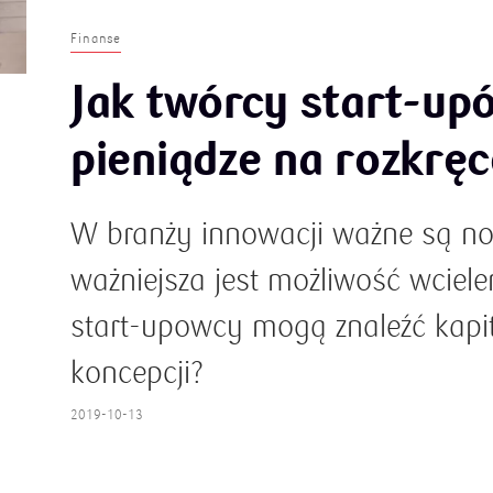
Finanse
Jak twórcy start-up
pieniądze na rozkręc
W branży innowacji ważne są now
ważniejsza jest możliwość wciele
start-upowcy mogą znaleźć kapit
koncepcji?
2019-10-13