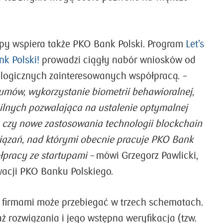
py wspiera także PKO Bank Polski. Program
Let’s
nk Polski!
prowadzi ciągły nabór wniosków od
ologicznych zainteresowanych współpracą.
–
umów, wykorzystanie biometrii behawioralnej,
lnych pozwalająca na ustalenie optymalnej
k, czy nowe zastosowania technologii blockchain
związań, nad którymi obecnie pracuje PKO Bank
ółpracy ze startupami –
mówi Grzegorz Pawlicki,
wacji PKO Banku Polskiego.
 firmami może przebiegać w trzech schematach.
ż rozwiązania i jego wstępna weryfikacja (tzw.