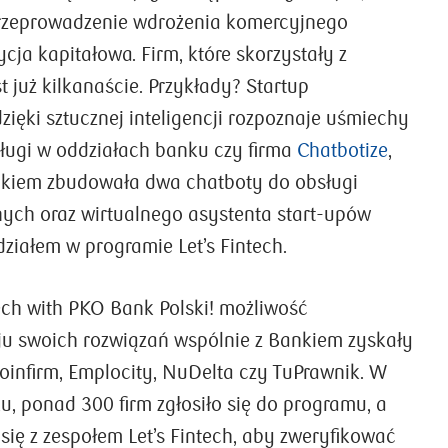
przeprowadzenie wdrożenia komercyjnego
ycja kapitałowa. Firm, które skorzystały z
t już kilkanaście. Przykłady? Startup
 dzięki sztucznej inteligencji rozpoznaje uśmiechy
sługi w oddziałach banku czy firma
Chatbotize
,
nkiem zbudowała dwa chatboty do obsługi
ych oraz wirtualnego asystenta start-upów
ziałem w programie Let’s Fintech.
ech with PKO Bank Polski! możliwość
ju swoich rozwiązań wspólnie z Bankiem zyskały
Coinfirm, Emplocity, NuDelta czy TuPrawnik. W
u, ponad 300 firm zgłosiło się do programu, a
się z zespołem Let’s Fintech, aby zweryfikować