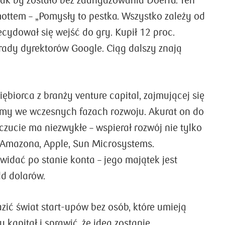
tak by zostało bez zaangażowania Doerra. Ten
mottem – „Pomysły to pestka. Wszystko zależy od
cydował się wejść do gry. Kupił 12 proc.
 rady dyrektorów Google. Ciąg dalszy znają
iębiorca z branży venture capital, zajmującej się
my we wczesnych fazach rozwoju. Akurat on do
czucie ma niezwykłe – wspierał rozwój nie tylko
n. Amazona, Apple, Sun Microsystems.
widać po stanie konta – jego majątek jest
d dolarów.
zić świat start-upów bez osób, które umieją
kapitał i sprawić, że idea zostanie