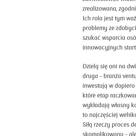
zrealizowana, zgodn
Ich rola jest tym wa
problemy ze zdobyc
szukać wsparcia osó
innowacyjnych star
Dzielą się oni na dw
druga – branża ventu
inwestują w dopiero 
które etap raczkowa
wykładają własny kap
to najczęściej wehik
Siłą rzeczy proces de
skomplikowany – ale