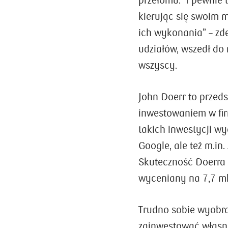
przełomu. I pewnie 
kierując się swoim 
ich wykonania” – zde
udziałów, wszedł do
wszyscy.
John Doerr to przeds
inwestowaniem w fir
takich inwestycji wy
Google, ale też m.i
Skuteczność Doerra 
wyceniany na 7,7 ml
Trudno sobie wyobra
zainwestować własny 