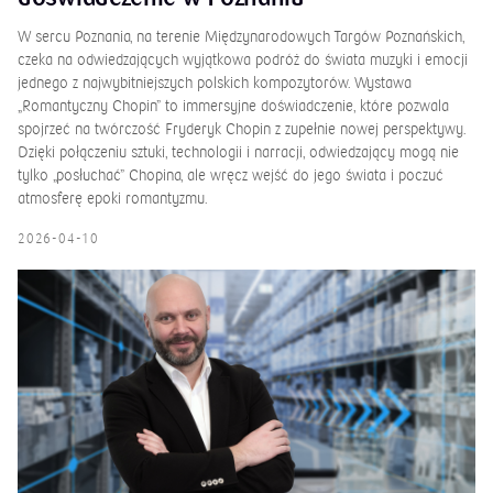
W sercu Poznania, na terenie Międzynarodowych Targów Poznańskich,
czeka na odwiedzających wyjątkowa podróż do świata muzyki i emocji
jednego z najwybitniejszych polskich kompozytorów. Wystawa
„Romantyczny Chopin” to immersyjne doświadczenie, które pozwala
spojrzeć na twórczość Fryderyk Chopin z zupełnie nowej perspektywy.
Dzięki połączeniu sztuki, technologii i narracji, odwiedzający mogą nie
tylko „posłuchać” Chopina, ale wręcz wejść do jego świata i poczuć
atmosferę epoki romantyzmu.
2026-04-10