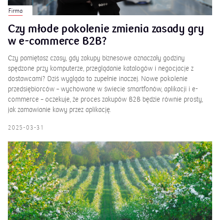
Firma
Czy młode pokolenie zmienia zasady gry
w e-commerce B2B?
Czy pamiętasz czasy, gdy zakupy biznesowe oznaczały godziny
spędzone przy komputerze, przeglądanie katalogów i negocjacje z
dostawcami? Dziś wygląda to zupełnie inaczej. Nowe pokolenie
przedsiębiorców – wychowane w świecie smartfonów, aplikacji i e-
commerce – oczekuje, że proces zakupów B2B będzie równie prosty,
jak zamawianie kawy przez aplikację.
2025-03-31