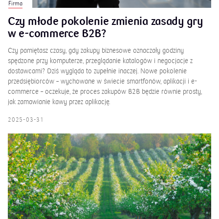
Firma
Czy młode pokolenie zmienia zasady gry
w e-commerce B2B?
Czy pamiętasz czasy, gdy zakupy biznesowe oznaczały godziny
spędzone przy komputerze, przeglądanie katalogów i negocjacje z
dostawcami? Dziś wygląda to zupełnie inaczej. Nowe pokolenie
przedsiębiorców – wychowane w świecie smartfonów, aplikacji i e-
commerce – oczekuje, że proces zakupów B2B będzie równie prosty,
jak zamawianie kawy przez aplikację.
2025-03-31