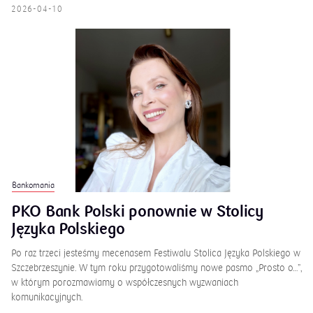
2026-04-10
Bankomania
PKO Bank Polski ponownie w Stolicy
Języka Polskiego
Po raz trzeci jesteśmy mecenasem Festiwalu Stolica Języka Polskiego w
Szczebrzeszynie. W tym roku przygotowaliśmy nowe pasmo „Prosto o…”,
w którym porozmawiamy o współczesnych wyzwaniach
komunikacyjnych.