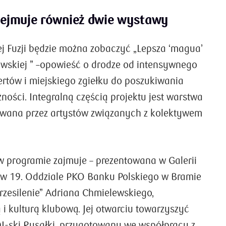
ejmuje również dwie wystawy
ej Fuzji będzie można zobaczyć „Lepsza ‘magua’
ewskiej ” –opowieść o drodze od intensywnego
ertów i miejskiego zgiełku do poszukiwania
żności. Integralną częścią projektu jest warstwa
wana przez artystów związanych z kolektywem
w programie zajmuje – prezentowana w Galerii
j w 19. Oddziale PKO Banku Polskiego w Bramie
rzesilenie” Adriana Chmielewskiego,
i kulturą klubową. Jej otwarciu towarzyszyć
 DJ-ski Rusałki, przygotowany we współpracy z