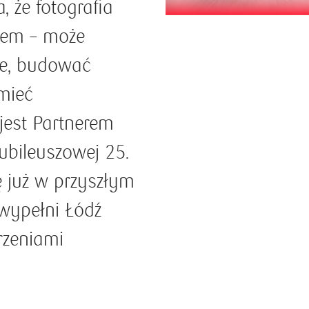
, że fotografia
zem – może
ie, budować
mieć
jest Partnerem
jubileuszowej 25.
ię już w przyszłym
wypełni Łódź
rzeniami