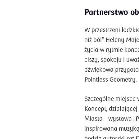
Partnerstwo ob
W przestrzeni łódzki
niż ból” Heleny Maj
życia w rytmie konc
ciszy, spokoju i uwa
dźwiękowa przygoto
Pointless Geometry.
Szczególne miejsce 
Koncept, działające
Miasta – wystawa „P
inspirowana muzyką 
będzie autorski set