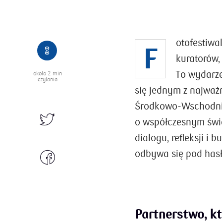
otofestiwa
F
kuratorów,
To wydarzen
około
2 min
czytania
się jednym z najważn
Środkowo-Wschodnie
o współczesnym świe
dialogu, refleksji i
odbywa się pod hasł
Partnerstwo, k