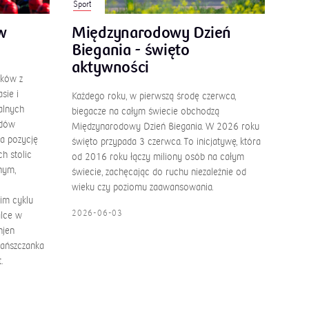
Sport
w
Międzynarodowy Dzień
Biegania - święto
aktywności
ików z
sie i
Każdego roku, w pierwszą środę czerwca,
alnych
biegacze na całym świecie obchodzą
odów
Międzynarodowy Dzień Biegania. W 2026 roku
a pozycję
święto przypada 3 czerwca. To inicjatywę, która
h stolic
od 2016 roku łączy miliony osób na całym
nym,
świecie, zachęcając do ruchu niezależnie od
wieku czy poziomu zaawansowania.
nim cyklu
2026-06-03
alce w
njen
dańszczanka
.