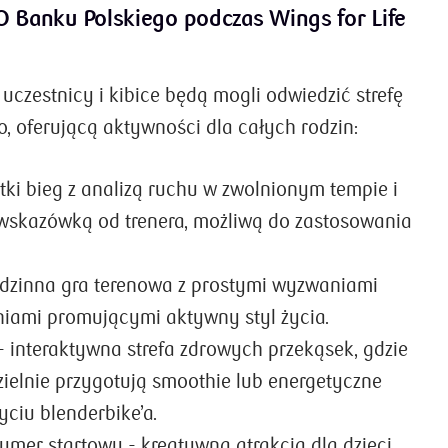
KO Banku Polskiego podczas Wings for Life
czestnicy i kibice będą mogli odwiedzić strefę
, oferującą aktywności dla całych rodzin:
tki bieg z analizą ruchu w zwolnionym tempie i
wskazówką od trenera, możliwą do zastosowania
rodzinna gra terenowa z prostymi wyzwaniami
iami promującymi aktywny styl życia.
 - interaktywna strefa zdrowych przekąsek, gdzie
ielnie przygotują smoothie lub energetyczne
życiu blenderbike’a.
umer startowy - kreatywna atrakcja dla dzieci,