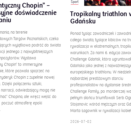
Sport
tyczny Chopin” –
yjne doświadczenie
Tropikalny triathlon 
aniu
Gdańsku
ania, na terenie
Ponad tysiąc zawodniczek i zawodn
owych Targów Poznańskich, czeka
całego świata, tysiące kibiców na tra
jących wyjątkowa podróż do świata
rywalizacja w ekstremalnych, tropik
cji jednego z najwybitniejszych
warunkach. Za nami 6. edycja zaw
mpozytorów. Wystawa
Challenge Gdańsk, która ugruntował
y Chopin” to immersyjne
Gdańska jako jednej z najważniejszyc
ie, które pozwala spojrzeć na
europejskiego triathlonu. W niedziel
ryderyk Chopin z zupełnie nowej
najbardziej prestiżowym starciu
 Dzięki połączeniu sztuki,
profesjonalistów na dystansie śred
i narracji, odwiedzający mogą nie
Challenge Family, po morderczej w
chać” Chopina, ale wręcz wejść do
pełnym słońcu triumfowali Serb Og
i poczuć atmosferę epoki
Stojanovic wśród mężczyzn oraz G
.
Marta Łagownik w rywalizacji kobiet
0
2026-07-02