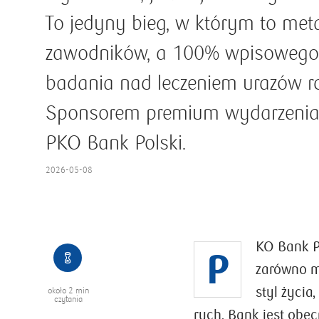
To jedyny bieg, w którym to met
zawodników, a 100% wpisowego 
badania nad leczeniem urazów r
Sponsorem premium wydarzenia 
PKO Bank Polski.
2026-05-08
KO Bank Po
P
zarówno m
styl życia
około
2 min
czytania
ruch. Bank jest obe