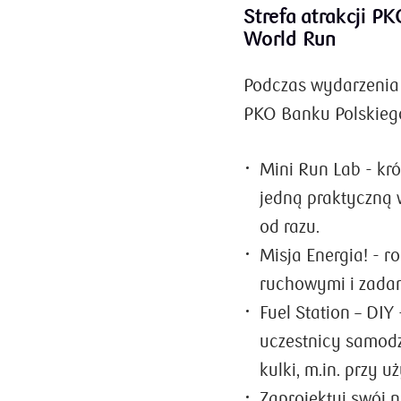
Strefa atrakcji P
World Run
Podczas wydarzenia u
PKO Banku Polskiego
Mini Run Lab - kró
jedną praktyczną 
od razu.
Misja Energia! - 
ruchowymi i zadan
Fuel Station – DIY
uczestnicy samodz
kulki, m.in. przy u
Zaprojektuj swój n