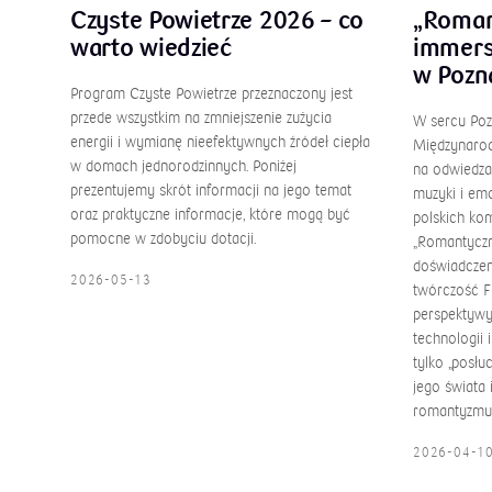
Czyste Powietrze 2026 – co
„Roman
warto wiedzieć
immers
w Pozn
Program Czyste Powietrze przeznaczony jest
przede wszystkim na zmniejszenie zużycia
W sercu Pozn
energii i wymianę nieefektywnych źródeł ciepła
Międzynarod
w domach jednorodzinnych. Poniżej
na odwiedza
prezentujemy skrót informacji na jego temat
muzyki i emo
oraz praktyczne informacje, które mogą być
polskich ko
pomocne w zdobyciu dotacji.
„Romantyczn
doświadczen
2026-05-13
twórczość F
perspektywy.
technologii 
tylko „posłu
jego świata 
romantyzmu
2026-04-1