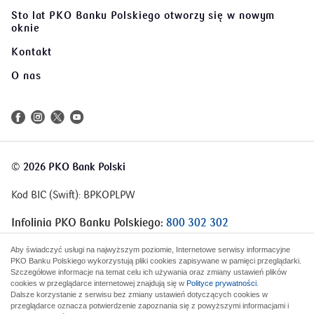
Sto lat PKO Banku Polskiego
otworzy się w nowym
oknie
Kontakt
O nas
©
2026 PKO Bank Polski
Kod BIC (Swift): BPKOPLPW
Infolinia PKO Banku Polskiego:
800 302 302
Infolinia Korporacje i Samorządy:
801 363 636
Aby świadczyć usługi na najwyższym poziomie, Internetowe serwisy informacyjne
PKO Banku Polskiego wykorzystują pliki cookies zapisywane w pamięci przeglądarki.
Szczegółowe informacje na temat celu ich używania oraz zmiany ustawień plików
cookies w przeglądarce internetowej znajdują się w
Polityce prywatności
.
Dalsze korzystanie z serwisu bez zmiany ustawień dotyczących cookies w
przeglądarce oznacza potwierdzenie zapoznania się z powyższymi informacjami i