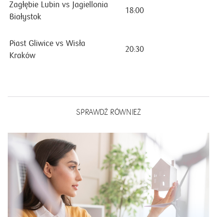
Zagłębie Lubin vs Jagiellonia
18:00
1
Białystok
Piast Gliwice vs Wisła
20:30
1
Kraków
SPRAWDŹ RÓWNIEŻ