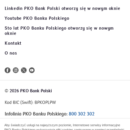
Linkedin PKO Bank Polski
otworzy się w nowym oknie
Youtube PKO Banku Polskiego
Sto lat PKO Banku Polskiego
otworzy się w nowym
oknie
Kontakt
O nas
©
2026 PKO Bank Polski
Kod BIC (Swift): BPKOPLPW
Infolinia PKO Banku Polskiego:
800 302 302
Infolinia Korporacje i Samorządy:
801 363 636
Aby świadczyć usługi na najwyższym poziomie, Internetowe serwisy informacyjne
PKO Banku Polskiego wykorzystują pliki cookies zapisywane w pamięci przeglądarki.