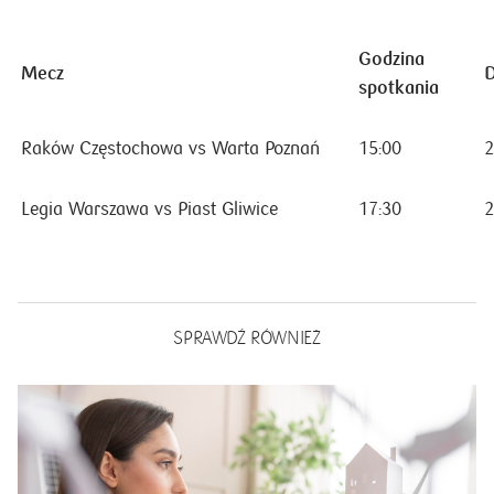
Godzina
Mecz
D
spotkania
Raków Częstochowa vs Warta Poznań
15:00
2
Legia Warszawa vs Piast Gliwice
17:30
2
SPRAWDŹ RÓWNIEŻ