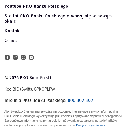
Youtube PKO Banku Polskiego
Sto lat PKO Banku Polskiego
otworzy się w nowym
oknie
Kontakt
O nas
©
2026 PKO Bank Polski
Kod BIC (Swift): BPKOPLPW
Infolinia PKO Banku Polskiego:
800 302 302
Infolinia Korporacje i Samorządy:
801 363 636
Aby świadczyć usługi na najwyższym poziomie, Internetowe serwisy informacyjne
PKO Banku Polskiego wykorzystują pliki cookies zapisywane w pamięci przeglądarki.
Szczegółowe informacje na temat celu ich używania oraz zmiany ustawień plików
cookies w przeglądarce internetowej znajdują się w
Polityce prywatności
.