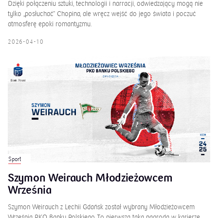
Dzięki połączeniu sztuki, technologii i narracji, odwiedzający mogą nie
tylko „posłuchać” Chopina, ale wręcz wejść do jego świata i poczuć
atmosferę epoki romantyzmu.
2026-04-10
Sport
Szymon Weirauch Młodzieżowcem
Września
Szymon Weirauch z Lechii Gdańsk został wybrany Młodzieżowcem
Września PKO Banku Polskiego. To pierwsza taka nagroda w karierze