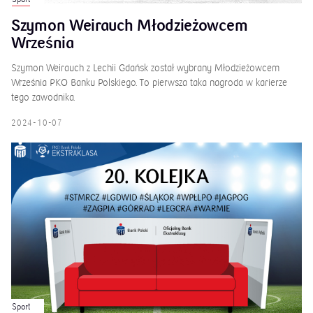
Szymon Weirauch Młodzieżowcem
Września
Szymon Weirauch z Lechii Gdańsk został wybrany Młodzieżowcem
Września PKO Banku Polskiego. To pierwsza taka nagroda w karierze
tego zawodnika.
2024-10-07
Sport