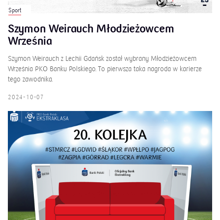
Sport
Szymon Weirauch Młodzieżowcem
Września
Szymon Weirauch z Lechii Gdańsk został wybrany Młodzieżowcem
Września PKO Banku Polskiego. To pierwsza taka nagroda w karierze
tego zawodnika.
2024-10-07