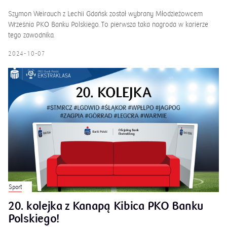
Szymon Weirauch z Lechii Gdańsk został wybrany Młodzieżowcem
Września PKO Banku Polskiego. To pierwsza taka nagroda w karierze
tego zawodnika.
2024-10-07
Sport
20. kolejka z Kanapą Kibica PKO Banku
Polskiego!