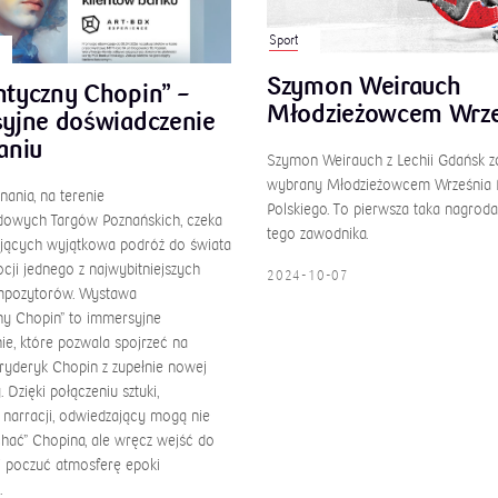
Sport
Szymon Weirauch
tyczny Chopin” –
Młodzieżowcem Wrze
yjne doświadczenie
aniu
Szymon Weirauch z Lechii Gdańsk z
wybrany Młodzieżowcem Września
ania, na terenie
Polskiego. To pierwsza taka nagroda
owych Targów Poznańskich, czeka
tego zawodnika.
jących wyjątkowa podróż do świata
cji jednego z najwybitniejszych
2024-10-07
mpozytorów. Wystawa
y Chopin” to immersyjne
ie, które pozwala spojrzeć na
ryderyk Chopin z zupełnie nowej
 Dzięki połączeniu sztuki,
i narracji, odwiedzający mogą nie
chać” Chopina, ale wręcz wejść do
i poczuć atmosferę epoki
.