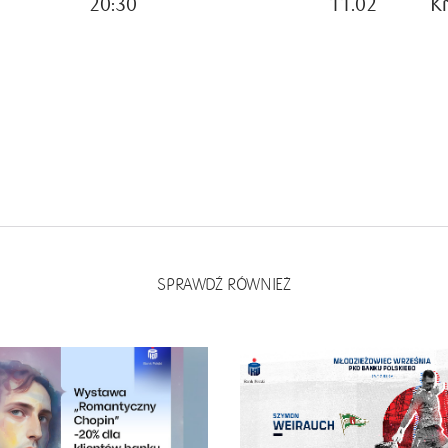
20:30
11.02
K
SPRAWDŹ RÓWNIEŻ