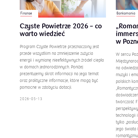
Finanse
Bankomania
Czyste Powietrze 2026 – co
„Roman
warto wiedzieć
immers
w Pozn
Program Czyste Powietrze przeznaczony jest
przede wszystkim na zmniejszenie zużycia
W sercu Pozn
energii i wymianę nieefektywnych źródeł ciepła
Międzynarod
w domach jednorodzinnych. Poniżej
na odwiedza
prezentujemy skrót informacji na jego temat
muzyki i emo
oraz praktyczne informacje, które mogą być
polskich ko
pomocne w zdobyciu dotacji.
„Romantyczn
doświadczen
2026-05-13
twórczość F
perspektywy.
technologii 
tylko „posłu
jego świata 
romantyzmu