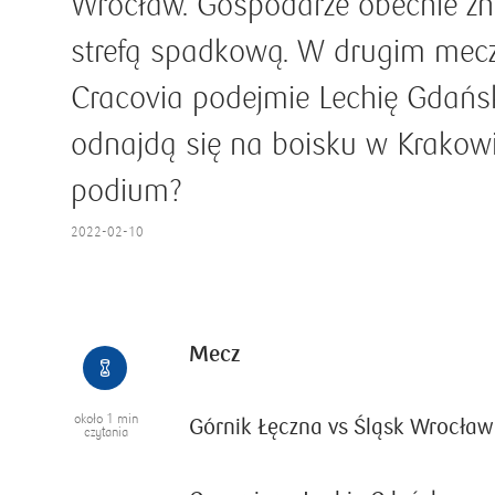
Wrocław. Gospodarze obecnie zna
strefą spadkową. W drugim mecz
Cracovia podejmie Lechię Gdańsk
odnajdą się na boisku w Krakowie
podium?
2022-02-10
Mecz
około
1 min
Górnik Łęczna vs Śląsk Wrocław
czytania