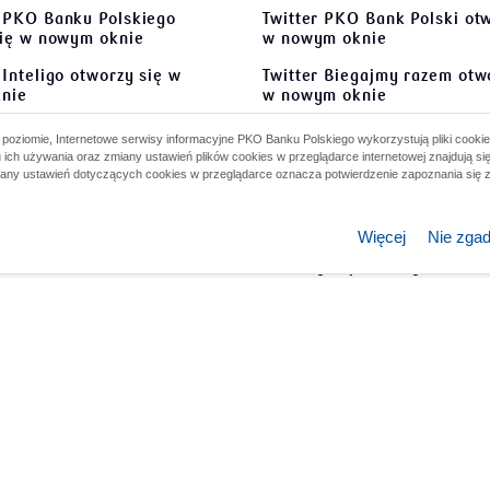
 PKO Banku Polskiego
Twitter PKO Bank Polski
otw
się w nowym oknie
w nowym oknie
Inteligo
otworzy się w
Twitter Biegajmy razem
otwo
nie
w nowym oknie
 Biegajmy Razem
otworzy
Instagram PKO Bank Polski
oziomie, Internetowe serwisy informacyjne PKO Banku Polskiego wykorzystują pliki cookie
wym oknie
się w nowym oknie
 ich używania oraz zmiany ustawień plików cookies w przeglądarce internetowej znajdują si
iany ustawień dotyczących cookies w przeglądarce oznacza potwierdzenie zapoznania się z
 PKO Bank Polski Grajmy
Instagram Biegajmy razem
o
worzy się w nowym oknie
się w nowym oknie
Więcej
Nie zga
Twitter PKO BP Grajmy raz
otworzy się w nowym oknie
Infolinia PKO Banku Pols
wift): BPKOPLPW
Infolinia Korporacje i Sa