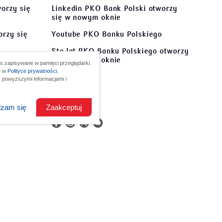
orzy się
Linkedin PKO Bank Polski
otworzy
się w nowym oknie
rzy się
Youtube PKO Banku Polskiego
Sto lat PKO Banku Polskiego
otworzy
otworzy
się w nowym oknie
s zapisywane w pamięci przeglądarki.
ę w
Polityce prywatności
.
Kontakt
 powyższymi informacjami i
tworzy
O nas
dzam się
Zaakceptuj
em
kiego:
800 302 302
morządy:
801 363 636