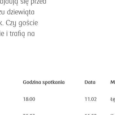
jdują się przed
u dziewiąta
. Czy goście
 i trafią na
Godzina spotkania
Data
M
18:00
11.02
Ł