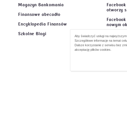
Magazyn Bankomania
Facebook
otworzy 
Finansowe abecadło
Facebook 
Encyklopedia Finansów
nowym ok
Szkolne Blogi
Facebook
Aby świadczyć usługi na najwyższym p
się w no
Szczegółowe informacje na temat celu
Dalsze korzystanie z serwisu bez zm
Facebook
akceptację plików cookies.
Razem
ot
©
2026 PKO Bank Polski
Kod BIC (S