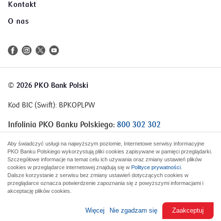
Kontakt
O nas
©
2026 PKO Bank Polski
Kod BIC (Swift): BPKOPLPW
Infolinia PKO Banku Polskiego:
800 302 302
Infolinia Korporacje i Samorządy:
801 363 636
Aby świadczyć usługi na najwyższym poziomie, Internetowe serwisy informacyjne
PKO Banku Polskiego wykorzystują pliki cookies zapisywane w pamięci przeglądarki.
Szczegółowe informacje na temat celu ich używania oraz zmiany ustawień plików
cookies w przeglądarce internetowej znajdują się w
Polityce prywatności
.
Dalsze korzystanie z serwisu bez zmiany ustawień dotyczących cookies w
przeglądarce oznacza potwierdzenie zapoznania się z powyższymi informacjami i
akceptację plików cookies.
Więcej
Nie zgadzam się
Zaakceptuj