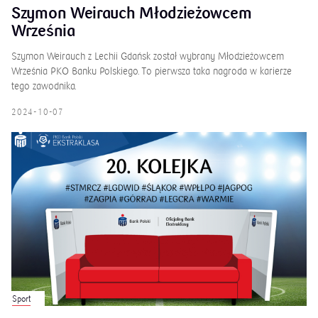
Szymon Weirauch Młodzieżowcem
Września
Szymon Weirauch z Lechii Gdańsk został wybrany Młodzieżowcem
Września PKO Banku Polskiego. To pierwsza taka nagroda w karierze
tego zawodnika.
2024-10-07
Sport