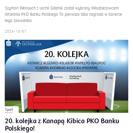
Szymon Weirauch z Lechii Gdańsk został wybrany Młodzieżowcem
Września PKO Banku Polskiego. To pierwsza taka nagroda w karierze
tego zawodnika.
2024-10-07
Sport
20. kolejka z Kanapą Kibica PKO Banku
Polskiego!