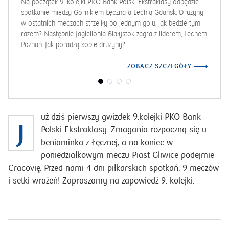
Na początek 9. kolejki PKO Bank Polski Ekstraklasy odbędzie
spotkanie między Górnikiem Łęczna a Lechią Gdańsk. Drużyny
w ostatnich meczach strzeliły po jednym golu, jak będzie tym
razem? Następnie Jagiellonia Białystok zagra z liderem, Lechem
Poznań. Jak poradzą sobie drużyny?
ZOBACZ SZCZEGÓŁY
uż dziś pierwszy gwizdek 9.kolejki PKO Bank
J
Polski Ekstraklasy. Zmagania rozpoczną się u
beniaminka z Łęcznej, a na koniec w
poniedziałkowym meczu Piast Gliwice podejmie
Cracovię. Przed nami 4 dni piłkarskich spotkań, 9 meczów
i setki wrażeń! Zapraszamy na zapowiedź 9. kolejki.