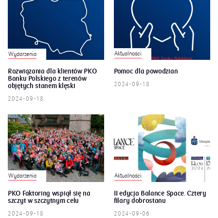
Aktualności
Wydarzenia
Rozwiązania dla klientów PKO
Pomoc dla powodzian
Banku Polskiego z terenów
2024-09-18
objętych stanem klęski
żywiołowej
2024-09-18
Wydarzenia
Aktualności
PKO Faktoring wspiął się na
II edycja Balance Space. Cztery
szczyt w szczytnym celu
filary dobrostanu
2024-09-18
2024-09-06