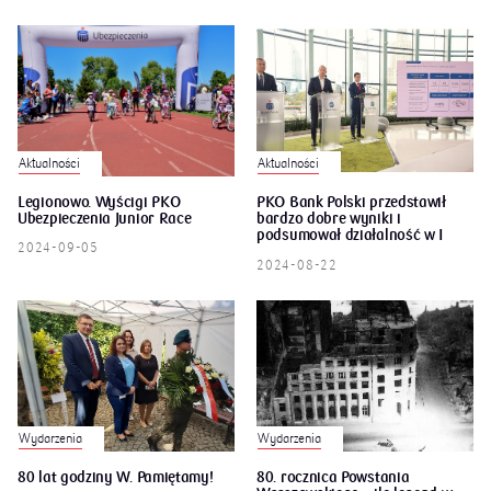
Aktualności
Aktualności
Legionowo. Wyścigi PKO
PKO Bank Polski przedstawił
Ubezpieczenia Junior Race
bardzo dobre wyniki i
podsumował działalność w I
2024-09-05
półroczu br.
2024-08-22
Wydarzenia
Wydarzenia
80 lat godziny W. Pamiętamy!
80. rocznica Powstania