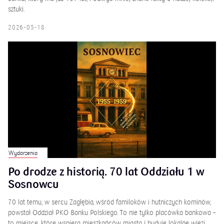
sztuki.
2026-05-18
Wydarzenia
Po drodze z historią. 70 lat Oddziału 1 w
Sosnowcu
70 lat temu, w sercu Zagłębia, wśród familoków i hutniczych kominów,
powstał Oddział PKO Banku Polskiego. To nie tylko placówka bankowa –
to miejsce, które wspiera mieszkańców miasta i buduje lokalne więzi.