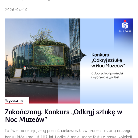
2026-04-10
Wydarzenia
Zakończony. Konkurs „Odkryj sztukę w
Noc Muzeów”
To świetna okazja, żeby poznać ciekawostki związane z historią naszego
banku, który ma już 107 lat, i odkryć mniej znane fakty o naszej kolekcji