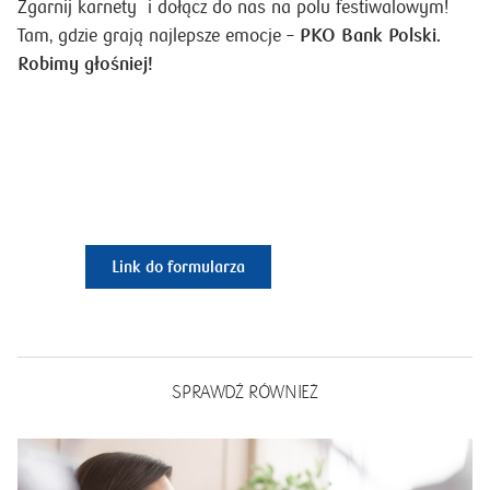
Zgarnij karnety i dołącz do nas na polu festiwalowym!
PKO Bank Polski.
Tam, gdzie grają najlepsze emocje –
Robimy głośniej!
https://bankomania.pkobp.pl/wydarzenia/konkursy/konkurs
robimy-glosniej/
Link do formularza
SPRAWDŹ RÓWNIEŻ