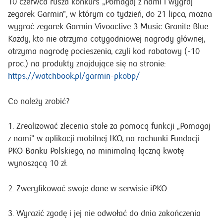
10 czerwca rusza konkurs „Pomagaj z nami i wygraj
zegarek Garmin”, w którym co tydzień, do 21 lipca, można
wygrać zegarek Garmin Vivoactive 3 Music Granite Blue.
Każdy, kto nie otrzyma cotygodniowej nagrody głównej,
otrzyma nagrodę pocieszenia, czyli kod rabatowy (-10
proc.) na produkty znajdujące się na stronie:
https://watchbook.pl/garmin-pkobp/
Co należy zrobić?
1. Zrealizować zlecenia stałe za pomocą funkcji „Pomagaj
z nami” w aplikacji mobilnej IKO, na rachunki Fundacji
PKO Banku Polskiego, na minimalną łączną kwotę
wynoszącą 10 zł.
2. Zweryfikować swoje dane w serwisie iPKO.
3. Wyrazić zgodę i jej nie odwołać do dnia zakończenia