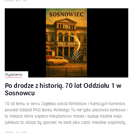
2026-05-18
Wydarzenia
Po drodze z historią. 70 lat Oddziału 1 w
Sosnowcu
70 lat temu, w sercu Zagłębia, wśród familoków i hutniczych kominów,
powstał Oddział PKO Banku Polskiego. To nie tylko placówka bankowa –
to miejsce, które wspiera mieszkańców miasta i buduje lokalne więzi.
Jubileusz to okazja, by spojrzeć na bank jako część miejskiej wspólnoty.